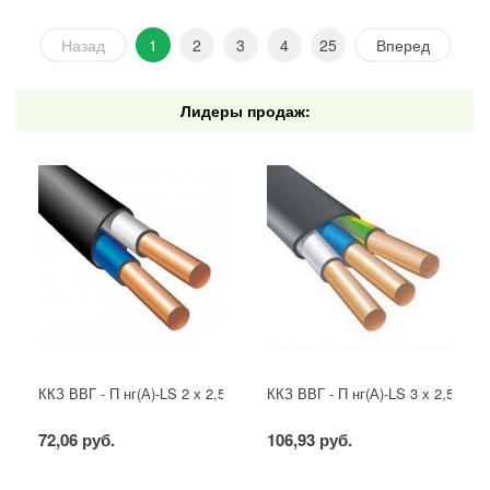
Назад
1
2
3
4
25
Вперед
Лидеры продаж:
ККЗ ВВГ - П нг(А)-LS 2 х 2,5 ГОСТ
ККЗ ВВГ - П нг(А)-LS 3 х 2,5 ГОС
72,06 руб.
106,93 руб.