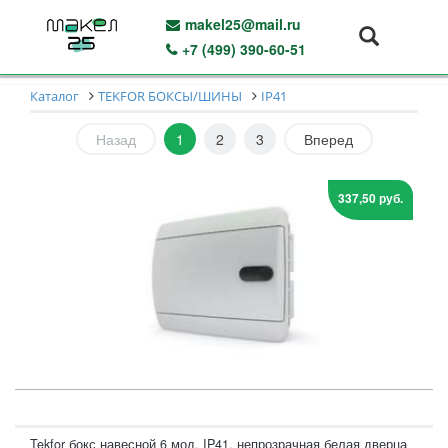
makel25@mail.ru
+7 (499) 390-60-51
Каталог
TEKFOR БОКСЫ/ШИНЫ
IP41
Назад
1
2
3
Вперед
337,50 руб.
Tekfor бокс навесной 6 мод. IP41, непрозрачная белая дверца