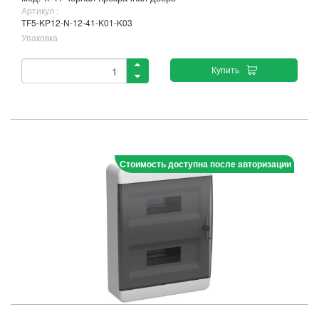
Артикул :
TF5-KP12-N-12-41-K01-K03
Упаковка
Купить
Стоимость доступна после авторизации