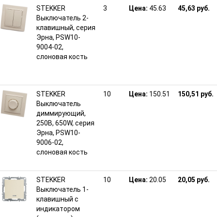
STEKKER
3
Цена:
45.63
45,63 руб.
Выключатель 2-
клавишный, серия
Эрна, PSW10-
9004-02,
слоновая кость
STEKKER
10
Цена:
150.51
150,51 руб.
Выключатель
диммирующий,
250В, 650W, серия
Эрна, PSW10-
9006-02,
слоновая кость
STEKKER
10
Цена:
20.05
20,05 руб.
Выключатель 1-
клавишный c
индикатором