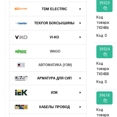
39323
TDM ELECTRIC
Код
товара:
TEKFOR БОКСЫ/ШИНЫ
743486
Код:
0
VI-KO
39324
WAGO
Код
АВТОМАТИКА (УЗМ)
товара:
743488
АРМАТУРА ДЛЯ СИП
Код:
0
ИЭК
39618
КАБЕЛЬ/ ПРОВОД
Код
товара: