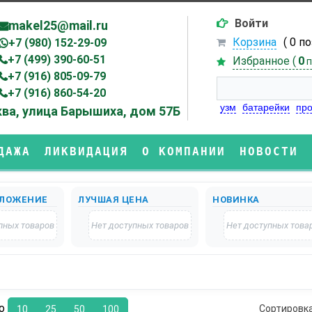
Войти
makel25@mail.ru
Корзина
( 0 п
+7 (980) 152-29-09
+7 (499) 390-60-51
Избранное (
0
п
+7 (916) 805-09-79
+7 (916) 860-54-20
узм
батарейки
про
ва, улица Барышиха, дом 57Б
ДАЖА
ЛИКВИДАЦИЯ
О КОМПАНИИ
НОВОСТИ
ЛОЖЕНИЕ
ЛУЧШАЯ ЦЕНА
НОВИНКА
пных товаров
Нет доступных товаров
Нет доступных това
по
Сортировк
10
25
50
100