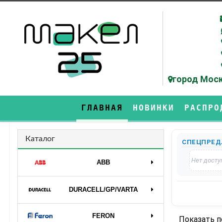
город Моск
ГЛАВНАЯ
НОВИНКИ
РАСПРО
Каталог
СПЕЦПРЕД
Нет досту
ABB
DURAСELL/GP/VARTA
FERON
Показать 