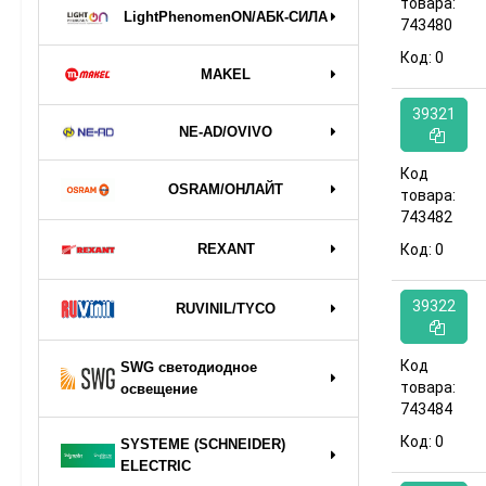
товара:
LightPhenomenON/АБК-СИЛА
743480
Код:
0
MAKEL
39321
NE-AD/OVIVO
Код
OSRAM/ОНЛАЙТ
товара:
743482
REXANT
Код:
0
39322
RUVINIL/TYCO
Код
SWG светодиодное
товара:
освещение
743484
Код:
0
SYSTEME (SCHNEIDER)
ELECTRIC