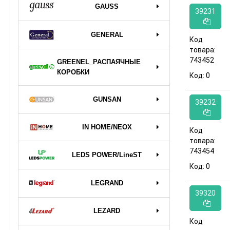
GAUSS
39231
GENERAL
Код
товара:
743452
GREENEL_РАСПАЯЧНЫЕ
КОРОБКИ
Код:
0
GUNSAN
39232
IN HOME/NEOX
Код
товара:
743454
LEDS POWER/LineST
Код:
0
LEGRAND
39320
LEZARD
Код