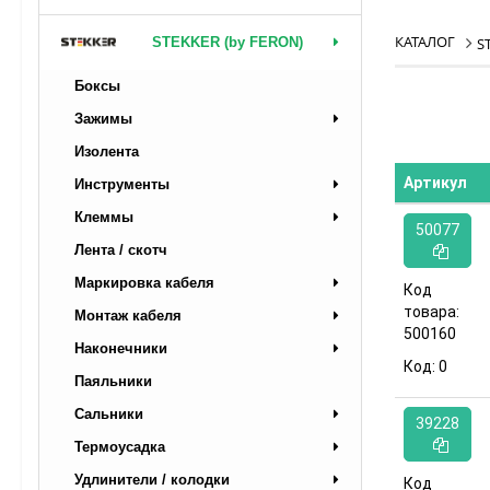
КАТАЛОГ
STEKKER (by FERON)
S
Боксы
Зажимы
Изолента
Артикул
Инструменты
Клеммы
50077
Лента / скотч
Маркировка кабеля
Код
товара:
Монтаж кабеля
500160
Наконечники
Код:
0
Паяльники
Сальники
39228
Термоусадка
Удлинители / колодки
Код