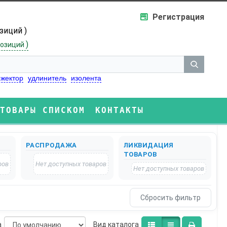
Регистрация
озиций )
)
озиций
жектор
удлинитель
изолента
ТОВАРЫ СПИСКОМ
КОНТАКТЫ
РАСПРОДАЖА
ЛИКВИДАЦИЯ
ТОВАРОВ
ров
Нет доступных товаров
Нет доступных товаров
а
Bид каталога