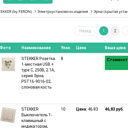
TEKKER (by FERON)
Электроустановочн.изделия
Эрна скрытая уста
Назад
1
2
Фото
Наименование
Упак.
Цена
Ваша цена
STEKKER Розетка
8
Стоимость
1-местная USB +
type C, 250В, 2.1А,
серия Эрна,
PST16-9016-02,
слоновая кость
STEKKER
10
Цена:
46.83
46,83 руб.
Выключатель 1-
клавишный с
индикатором,