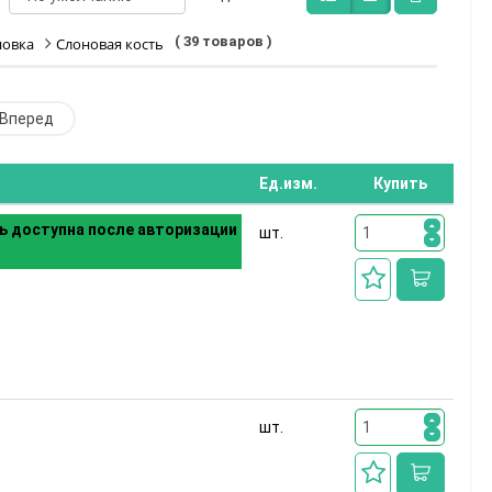
( 39 товаров )
новка
Слоновая кость
Вперед
Ед.изм.
Купить
 доступна после авторизации
шт.
шт.