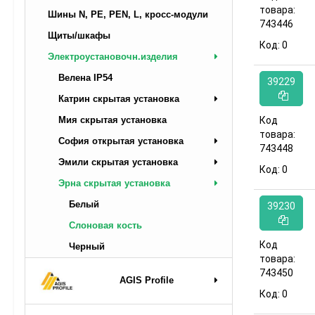
товара:
Шины N, PE, PEN, L, кросс-модули
743446
Щиты/шкафы
Код:
0
Электроустановочн.изделия
Велена IP54
39229
Катрин скрытая установка
Мия скрытая установка
Код
товара:
София открытая установка
743448
Эмили скрытая установка
Код:
0
Эрна скрытая установка
Белый
39230
Слоновая кость
Код
Черный
товара:
743450
AGIS Profile
Код:
0