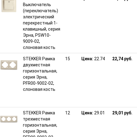
Выключатель
(переключатель)
электрический
перекрестный 1-
клавишный, серия
Эрна, PSW10-
9009-02,
слоновая кость
STEKKER Рамка
15
Цена:
22.74
22,74 руб.
двухместная
горизонтальная,
серия Эрна,
PFR00-9002-02,
слоновая кость
STEKKER Рамка
12
Цена:
29.01
29,01 руб.
трехместная
горизонтальная,
серия Эрна,