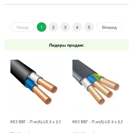
Назад
1
2
3
4
5
Вперед
Лидеры продаж:
ККЗ ВВГ - П нг(А)-LS 2 х 2,5 ГОСТ
ККЗ ВВГ - П нг(А)-LS 3 х 2,5 ГОС