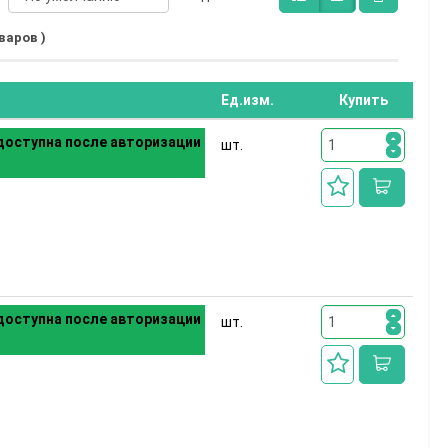
оваров )
Ед.изм.
Купить
оступна после авторизации
шт.
оступна после авторизации
шт.