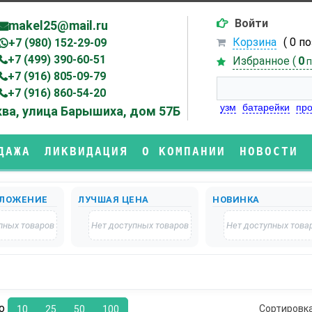
Войти
makel25@mail.ru
Корзина
( 0 п
+7 (980) 152-29-09
+7 (499) 390-60-51
Избранное (
0
п
+7 (916) 805-09-79
+7 (916) 860-54-20
узм
батарейки
про
ва, улица Барышиха, дом 57Б
ДАЖА
ЛИКВИДАЦИЯ
О КОМПАНИИ
НОВОСТИ
ЛОЖЕНИЕ
ЛУЧШАЯ ЦЕНА
НОВИНКА
пных товаров
Нет доступных товаров
Нет доступных това
по
Сортировк
10
25
50
100