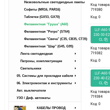
Низковольтные светодиодные лампы
Код товара
Софиты (MR16, PAR16)
719380
Таблетки (GX53, GX70)
Код:
0
Филаментная "Груша" (A60)
LLF-A60-
Филаментная "Ретро" (ST64)
230-30-E2
Филаментная "Свеча" (C35, CB35, CT35)
CL
Филаментная "Шар" (G45, G95)
Код товара
719382
Лента светодиодная
Код:
0
Патроны, комплектующие
Светильники
LLF-A60-
05. Системы для прокладки кабеля
230-40-E2
CL
06. Электромонтаж и инструменты
Авт. выключатели
Код товара
719384
УЗО / Диф. автоматы
Код:
0
КАБЕЛЬ/ ПРОВОД