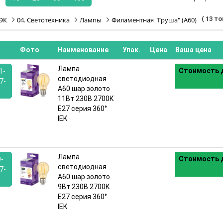
( 13 т
ЭК
04. Светотехника
Лампы
Филаментная "Груша" (A60)
Фото
Наименование
Упак.
Цена
Ваша цена
Лампа
Стоимость д
1-
светодиодная
7-
A60 шар золото
11Вт 230В 2700К
:
E27 серия 360°
IEK
Лампа
Стоимость д
9-
светодиодная
7-
A60 шар золото
9Вт 230В 2700К
:
E27 серия 360°
IEK