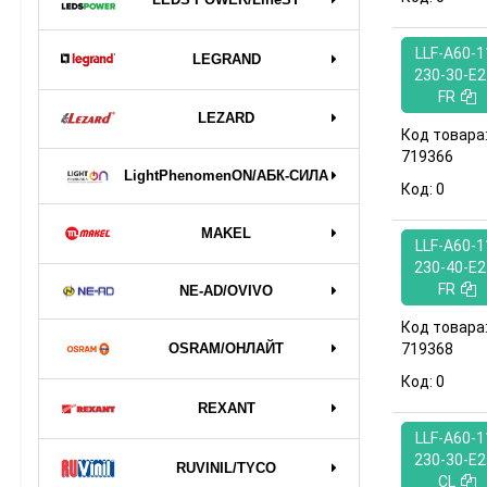
LLF-A60-1
LEGRAND
230-30-E2
FR
LEZARD
Код товара
719366
LightPhenomenON/АБК-СИЛА
Код:
0
MAKEL
LLF-A60-1
230-40-E2
FR
NE-AD/OVIVO
Код товара
OSRAM/ОНЛАЙТ
719368
Код:
0
REXANT
LLF-A60-1
230-30-E2
RUVINIL/TYCO
CL