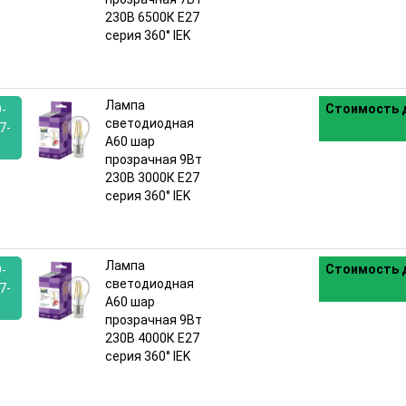
:
230В 6500К E27
серия 360° IEK
Лампа
Стоимость д
9-
светодиодная
7-
A60 шар
прозрачная 9Вт
:
230В 3000К E27
серия 360° IEK
Лампа
Стоимость д
9-
светодиодная
7-
A60 шар
прозрачная 9Вт
:
230В 4000К E27
серия 360° IEK