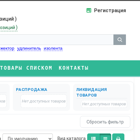
Регистрация
озиций )
)
озиций
жектор
удлинитель
изолента
ТОВАРЫ СПИСКОМ
КОНТАКТЫ
РАСПРОДАЖА
ЛИКВИДАЦИЯ
ТОВАРОВ
ров
Нет доступных товаров
Нет доступных товаров
а
Bид каталога