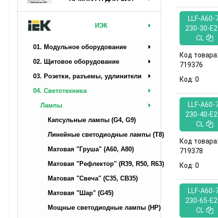
LLF-A60-
ИЭК
230-30-E2
CL
01. Модульное оборудование
Код товара
02. Щитовое оборудование
719376
03. Розетки, разъемы, удлинители
Код:
0
04. Светотехника
LLF-A60-
Лампы
230-40-E2
Капсульные лампы (G4, G9)
CL
Линейные светодиодные лампы (T8)
Код товара
Матовая "Груша" (А60, A80)
719378
Матовая "Рефлектор" (R39, R50, R63)
Код:
0
Матовая "Свеча" (C35, CB35)
LLF-A60-
Матовая "Шар" (G45)
230-65-E2
Мощные светодиодные лампы (НР)
CL