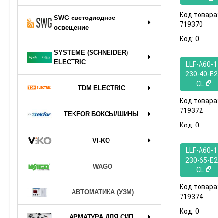
Код товара
SWG светодиодное
719370
освещение
Код:
0
SYSTEME (SCHNEIDER)
ELECTRIC
LLF-A60-1
230-40-E2
CL
TDM ELECTRIC
Код товара
719372
TEKFOR БОКСЫ/ШИНЫ
Код:
0
VI-KO
LLF-A60-1
230-65-E2
WAGO
CL
Код товара
АВТОМАТИКА (УЗМ)
719374
Код:
0
АРМАТУРА ДЛЯ СИП