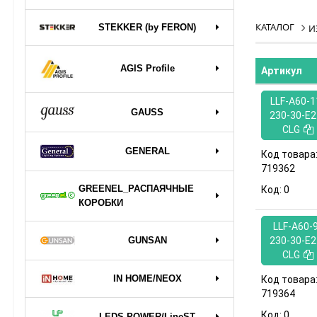
КАТАЛОГ
STEKKER (by FERON)
И
AGIS Profile
Артикул
LLF-A60-1
GAUSS
230-30-E2
CLG
GENERAL
Код товара
719362
GREENEL_РАСПАЯЧНЫЕ
Код:
0
КОРОБКИ
LLF-A60-
GUNSAN
230-30-E2
CLG
IN HOME/NEOX
Код товара
719364
Код:
0
LEDS POWER/LineST