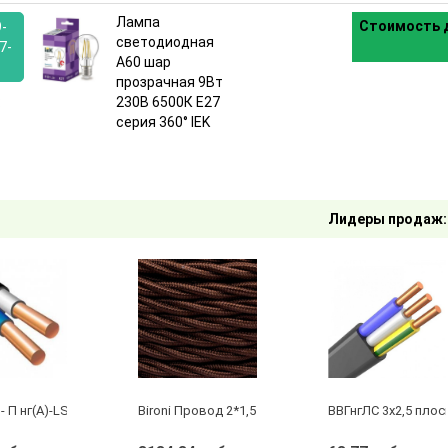
Лампа
Стоимость д
9-
светодиодная
7-
A60 шар
прозрачная 9Вт
:
230В 6500К E27
серия 360° IEK
Лидеры продаж:
- П нг(А)-LS 2 х 2,5 ГОСТ
Bironi Провод 2*1,5 Коричневый (глянец) (цена за 
ВВГнгЛС 3x2,5 плос