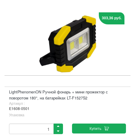
303,36 руб.
LightPhenomenON Ручной фонарь + мини прожектор с
поворотом 180°, на батарейках LT-F1527S2
Артикул :
Е1608-0501
Упаковка
Купить