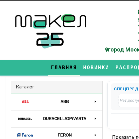
город Моск
ГЛАВНАЯ
НОВИНКИ
РАСПРО
Каталог
СПЕЦПРЕД
Нет досту
ABB
DURAСELL/GP/VARTA
FERON
Показать 