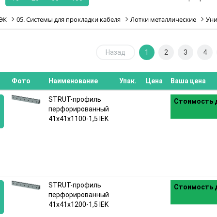
ЭК
05. Системы для прокладки кабеля
Лотки металлические
Уни
)
Назад
1
2
3
4
Фото
Наименование
Упак.
Цена
Ваша цена
STRUT-профиль
Стоимость д
перфорированный
41x41х1100-1,5 IEK
:
STRUT-профиль
Стоимость д
перфорированный
41x41х1200-1,5 IEK