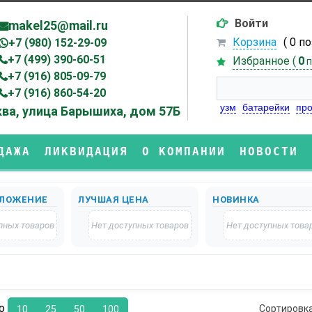
Войти
makel25@mail.ru
Корзина
( 0 п
+7 (980) 152-29-09
+7 (499) 390-60-51
Избранное (
0
п
+7 (916) 805-09-79
+7 (916) 860-54-20
узм
батарейки
про
ва, улица Барышиха, дом 57Б
ДАЖА
ЛИКВИДАЦИЯ
О КОМПАНИИ
НОВОСТИ
ЛОЖЕНИЕ
ЛУЧШАЯ ЦЕНА
НОВИНКА
пных товаров
Нет доступных товаров
Нет доступных това
по
Сортировк
10
25
50
100