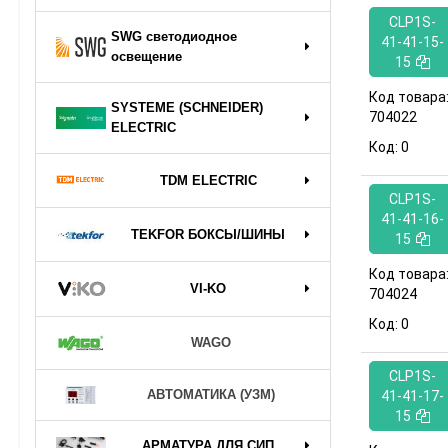
CLP1S-
SWG светодиодное
41-41-15-
освещение
15
Код товара
SYSTEME (SCHNEIDER)
704022
ELECTRIC
Код:
0
TDM ELECTRIC
CLP1S-
41-41-16-
TEKFOR БОКСЫ/ШИНЫ
15
Код товара
VI-KO
704024
Код:
0
WAGO
CLP1S-
АВТОМАТИКА (УЗМ)
41-41-17-
15
АРМАТУРА ДЛЯ СИП