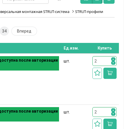
версальная монтажная STRUT-система
STRUT-профили
34
Вперед
Ед.изм.
Купить
оступна после авторизации
шт.
оступна после авторизации
шт.