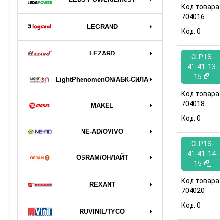
Код товара
704016
LEGRAND
Код:
0
LEZARD
CLP1S-
41-41-13-
15
LightPhenomenON/АБК-СИЛА
Код товара
704018
MAKEL
Код:
0
NE-AD/OVIVO
CLP1S-
41-41-14-
OSRAM/ОНЛАЙТ
15
Код товара
REXANT
704020
Код:
0
RUVINIL/TYCO