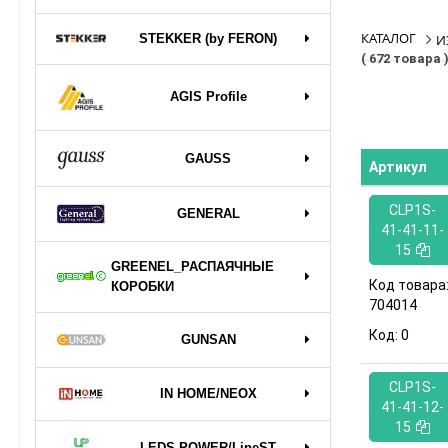
КАТАЛОГ
STEKKER (by FERON)
И
( 672 товара 
AGIS Profile
GAUSS
Артикул
CLP1S-
GENERAL
41-41-11-
15
GREENEL_РАСПАЯЧНЫЕ
Код товара
КОРОБКИ
704014
Код:
0
GUNSAN
CLP1S-
IN HOME/NEOX
41-41-12-
15
LEDS POWER/LineST