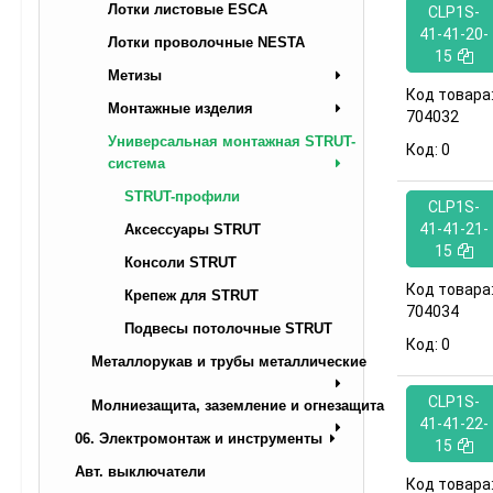
Лотки листовые ESCA
CLP1S-
41-41-20-
Лотки проволочные NESTA
15
Метизы
Код товара
Монтажные изделия
704032
Универсальная монтажная STRUT-
Код:
0
система
STRUT-профили
CLP1S-
41-41-21-
Аксессуары STRUT
15
Консоли STRUT
Код товара
Крепеж для STRUT
704034
Подвесы потолочные STRUT
Код:
0
Металлорукав и трубы металлические
CLP1S-
Молниезащита, заземление и огнезащита
41-41-22-
06. Электромонтаж и инструменты
15
Авт. выключатели
Код товара