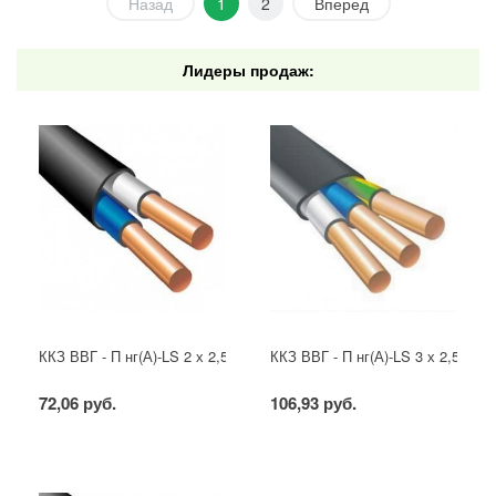
Назад
1
2
Вперед
Лидеры продаж:
ККЗ ВВГ - П нг(А)-LS 2 х 2,5 ГОСТ
ККЗ ВВГ - П нг(А)-LS 3 х 2,5 ГОС
72,06 руб.
106,93 руб.