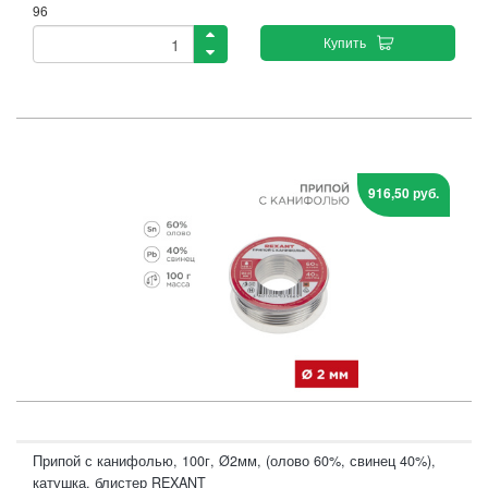
96
Купить
916,50 руб.
Припой с канифолью, 100г, Ø2мм, (олово 60%, свинец 40%),
катушка, блистер REXANT