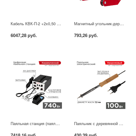
Кабель КВК-П-2 +2x0,50 мм² (Cu/CCA) (96) черный, 200 м, PROconnect
Магнитный угольник-держатель для сварки набор 4 шт. на 4 кг REXANT
6047,28 руб.
793,26 руб.
Паяльная станция (паяльник + фен), модель R852AD+, 100-500°C, LED дисплей REXANT
Паяльник с деревянной ручкой, серия WOOD, 100Вт, 230В, блистер PROconnect
7418,16 руб.
430,39 руб.