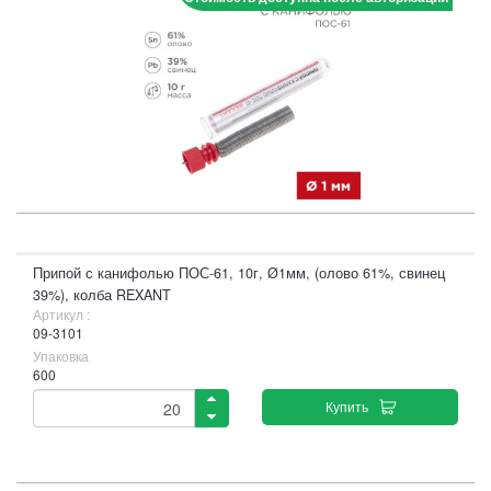
Припой с канифолью ПОС-61, 10г, Ø1мм, (олово 61%, свинец
39%), колба REXANT
Артикул :
09-3101
Упаковка
600
Купить