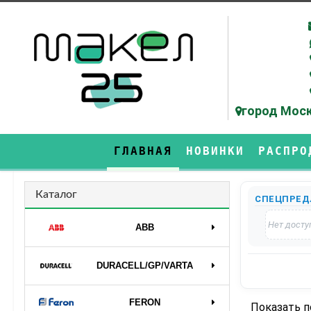
город Моск
ГЛАВНАЯ
НОВИНКИ
РАСПРО
Каталог
СПЕЦПРЕД
Нет досту
ABB
DURAСELL/GP/VARTA
FERON
Показать 