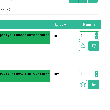
овара )
Ед.изм.
Купить
оступна после авторизации
шт.
оступна после авторизации
шт.