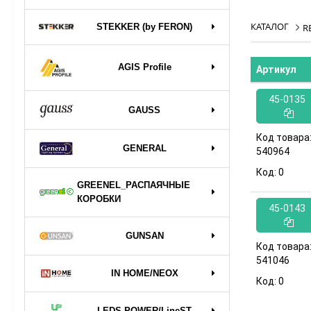
КАТАЛОГ
STEKKER (by FERON)
R
AGIS Profile
Артикул
45-0135
GAUSS
Код товара
GENERAL
540964
Код:
0
GREENEL_РАСПАЯЧНЫЕ
КОРОБКИ
45-0143
GUNSAN
Код товара
541046
IN HOME/NEOX
Код:
0
LEDS POWER/LineST