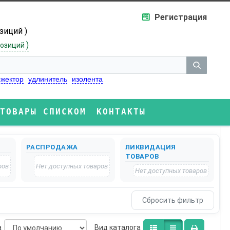
Регистрация
озиций )
)
озиций
жектор
удлинитель
изолента
ТОВАРЫ СПИСКОМ
КОНТАКТЫ
РАСПРОДАЖА
ЛИКВИДАЦИЯ
ТОВАРОВ
ров
Нет доступных товаров
Нет доступных товаров
а
Bид каталога