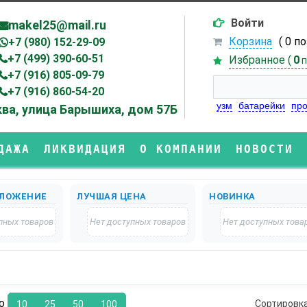
Войти
makel25@mail.ru
Корзина
( 0 п
+7 (980) 152-29-09
+7 (499) 390-60-51
Избранное (
0
п
+7 (916) 805-09-79
+7 (916) 860-54-20
узм
батарейки
про
ва, улица Барышиха, дом 57Б
ДАЖА
ЛИКВИДАЦИЯ
О КОМПАНИИ
НОВОСТИ
ЛОЖЕНИЕ
ЛУЧШАЯ ЦЕНА
НОВИНКА
пных товаров
Нет доступных товаров
Нет доступных това
по
Сортировк
10
25
50
100