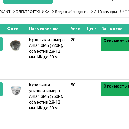
( 2 т
EXANT
ЭЛЕКТРОТЕХНИКА
Видеонаблюдение
AHD камеры
Фото
Наименование
Упак.
Цена
Ваша цена
Купольная камера
20
Стоимость д
AHD 1.0Мп (720P),
объектив 2.8-12
:
мм., ИК до 30 м.
Купольная
50
Стоимость д
уличная камера
AHD 1.3Мп (960P),
:
объектив 2.8-12
мм., ИК до 30 м.