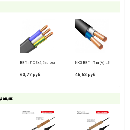
бухту 50м)
 3 х 2,5 ГОСТ
ВВГнгЛС 3x2,5 плоский черный
ККЗ ВВГ - П нг(А)-LS 2 х 1,5 ГО
63,77 руб.
46,63 руб.
дации: