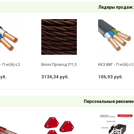
Лидеры продаж:
- П нг(А)-LS 2 х 2,5 ГОСТ
Bironi Провод 2*1,5 Коричневый (глянец) (цена за 
ККЗ ВВГ - П нг(А)-LS
руб.
3134,34 руб.
106,93 руб.
Персональные рекомен