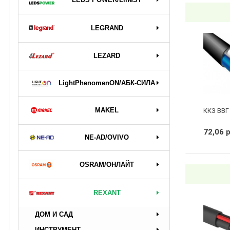
LEGRAND
LEZARD
LightPhenomenON/АБК-СИЛА
MAKEL
ККЗ ВВГ 
72,06 
NE-AD/OVIVO
OSRAM/ОНЛАЙТ
REXANT
ДОМ И САД
ИНСТРУМЕНТ