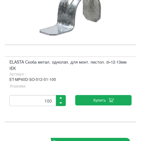
ELASTA Скоба метал. однолап. для монт. пистол. d=12-13мм
IEK
Артикул :
ET-MP40D-SO-012-01-100
Упаковка
Купить