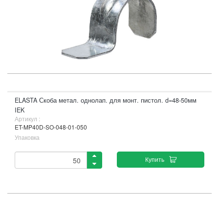
ELASTA Скоба метал. однолап. для монт. пистол. d=48-50мм
IEK
Артикул :
ET-MP40D-SO-048-01-050
Упаковка
Купить