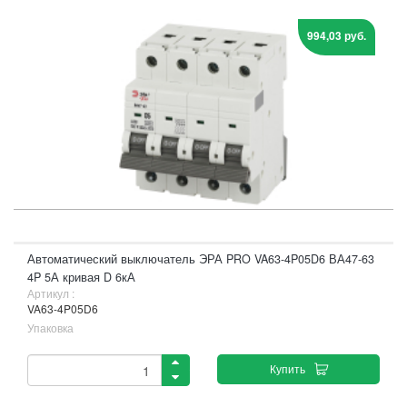
994,03 руб.
Автоматический выключатель ЭРА PRO VA63-4P05D6 ВА47-63
4P 5А кривая D 6кА
Артикул :
VA63-4P05D6
Упаковка
Купить