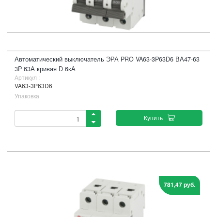
Автоматический выключатель ЭРА PRO VA63-3P63D6 ВА47-63
3P 63А кривая D 6кА
Артикул :
VA63-3P63D6
Упаковка
Купить
781,47 руб.