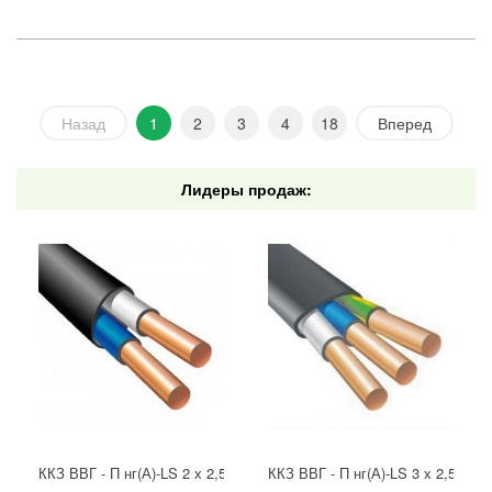
Назад
1
2
3
4
18
Вперед
Лидеры продаж:
ККЗ ВВГ - П нг(А)-LS 2 х 2,5 ГОСТ
ККЗ ВВГ - П нг(А)-LS 3 х 2,5 ГОС