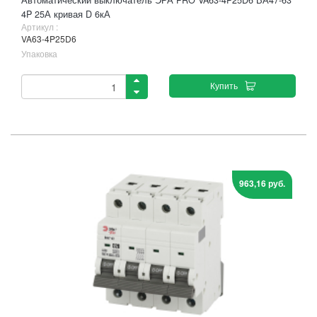
Автоматический выключатель ЭРА PRO VA63-4P25D6 ВА47-63
4P 25А кривая D 6кА
Артикул :
VA63-4P25D6
Упаковка
Купить
963,16 руб.