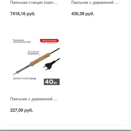
Паяльная станция (паяльник + фен), модель R852AD+, 100-500°C, LED дисплей REXANT
Паяльник с деревянной ручкой, серия WOOD, 100Вт, 230В, блистер PROconnect
7418,16 руб.
430,39 руб.
Паяльник с деревянной ручкой, серия WOOD, 40Вт, 230В, блистер PROconnect
227,09 руб.