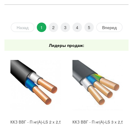
Назад
1
2
3
4
5
Вперед
Лидеры продаж:
ККЗ ВВГ - П нг(А)-LS 2 х 2,5 ГОСТ
ККЗ ВВГ - П нг(А)-LS 3 х 2,5 ГОС