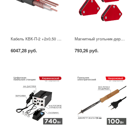
Кабель КВК-П-2 +2x0,50 мм² (Cu/CCA) (96) черный, 200 м, PROconnect
Магнитный угольник-держатель для сварки набор 4 шт. на 4 кг REXANT
6047,28 руб.
793,26 руб.