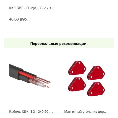
ККЗ ВВГ - П нг(А)-LS 2 х 1,5 ГОСТ
46,63 руб.
Персональные рекомендации:
Кабель КВК-П-2 +2x0,50 мм² (Cu/CCA) (96) черный, 200 м, PROconnect
Магнитный угольник-держатель для сварки набор 4 шт. на 4 кг REXANT