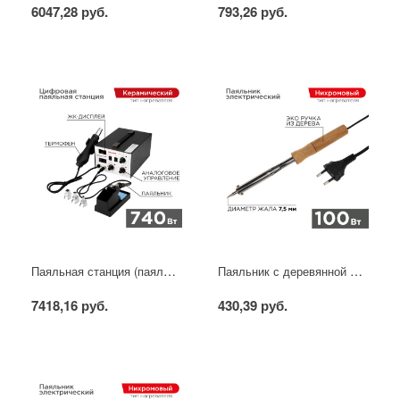
6047,28 руб.
793,26 руб.
Паяльная станция (паяльник + фен), модель R852AD+, 100-500°C, LED дисплей REXANT
Паяльник с деревянной ручкой, серия WOOD, 100Вт, 230В, блистер PROconnect
7418,16 руб.
430,39 руб.