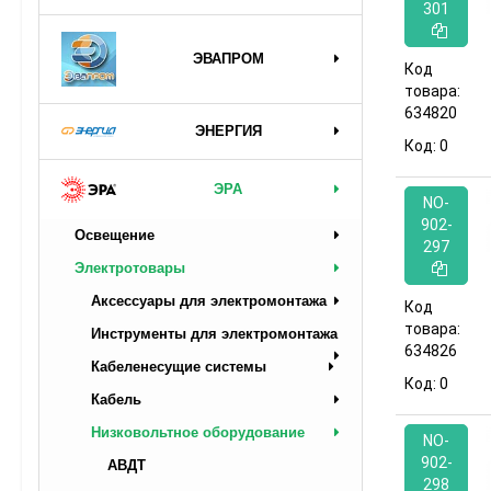
301
ЭВАПРОМ
Код
товара:
634820
ЭНЕРГИЯ
Код:
0
ЭРА
NO-
902-
Освещение
297
Электротовары
Аксессуары для электромонтажа
Код
товара:
Инструменты для электромонтажа
634826
Кабеленесущие системы
Код:
0
Кабель
Низковольтное оборудование
NO-
902-
АВДТ
298