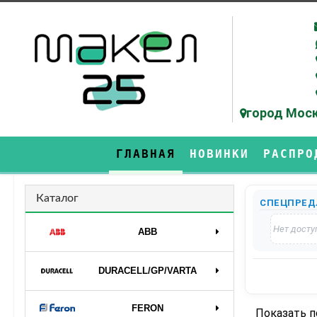
город Моск
ГЛАВНАЯ
НОВИНКИ
РАСПРО
Каталог
СПЕЦПРЕД
Нет досту
ABB
DURAСELL/GP/VARTA
FERON
Показать 