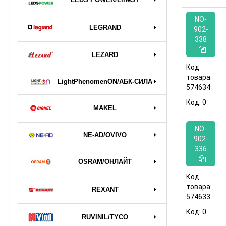
NO-
LEGRAND
902-
338
LEZARD
Код
товара:
LightPhenomenON/АБК-СИЛА
574634
Код:
0
MAKEL
NO-
NE-AD/OVIVO
902-
336
OSRAM/ОНЛАЙТ
Код
товара:
REXANT
574633
Код:
0
RUVINIL/TYCO