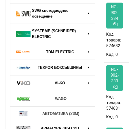
NO-
SWG светодиодное
902-
освещение
334
SYSTEME (SCHNEIDER)
Код
ELECTRIC
товара:
574632
TDM ELECTRIC
Код:
0
TEKFOR БОКСЫ/ШИНЫ
NO-
902-
333
VI-KO
Код
WAGO
товара:
574631
АВТОМАТИКА (УЗМ)
Код:
0
АРМАТУРА ДЛЯ СИП