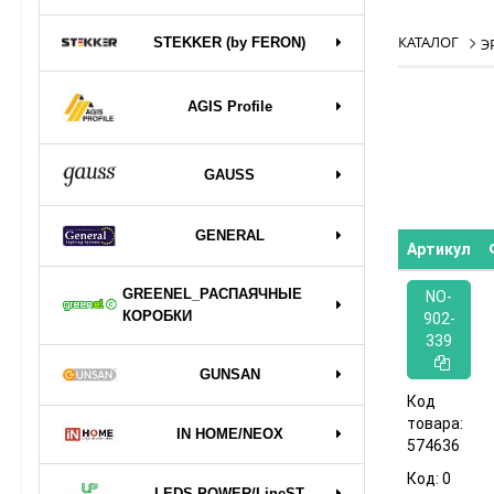
КАТАЛОГ
STEKKER (by FERON)
Э
AGIS Profile
GAUSS
GENERAL
Артикул
GREENEL_РАСПАЯЧНЫЕ
NO-
КОРОБКИ
902-
339
GUNSAN
Код
товара:
IN HOME/NEOX
574636
Код:
0
LEDS POWER/LineST