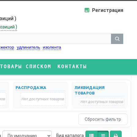
Регистрация
озиций )
)
озиций
жектор
удлинитель
изолента
ТОВАРЫ СПИСКОМ
КОНТАКТЫ
РАСПРОДАЖА
ЛИКВИДАЦИЯ
ТОВАРОВ
ров
Нет доступных товаров
Нет доступных товаров
а
Bид каталога