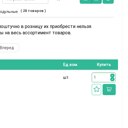
( 28 товаров )
модульные
поштучно в розницу их приобрести нельзя.
 на весь ассортимент товаров.
Вперед
Ед.изм.
Купить
шт.