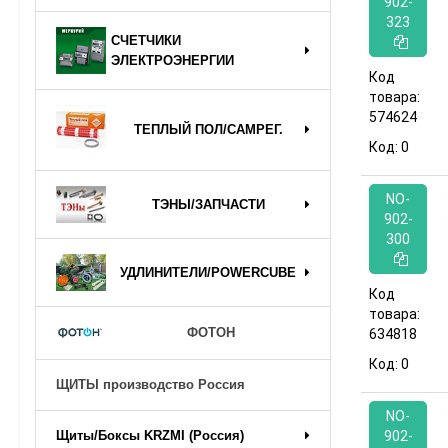
902-
323
СЧЕТЧИКИ
ЭЛЕКТРОЭНЕРГИИ
Код
товара:
574624
ТЕПЛЫЙ ПОЛ/САМРЕГ.
Код:
0
NO-
ТЭНЫ/ЗАПЧАСТИ
902-
300
УДЛИНИТЕЛИ/POWERCUBE
Код
товара:
ФОТОН
634818
Код:
0
ЩИТЫ производство Россия
NO-
902-
Щиты/Боксы KRZMI (Россия)