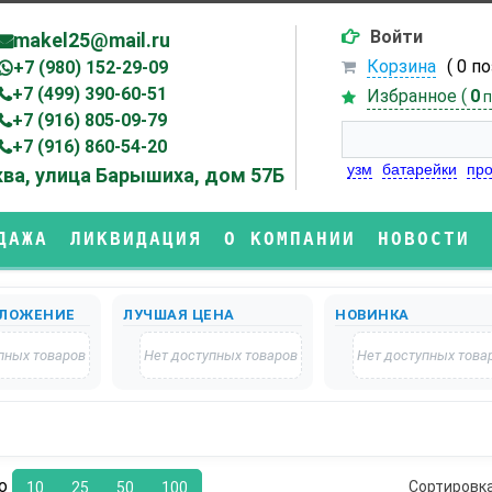
Войти
makel25@mail.ru
Корзина
( 0 п
+7 (980) 152-29-09
+7 (499) 390-60-51
Избранное (
0
п
+7 (916) 805-09-79
+7 (916) 860-54-20
узм
батарейки
про
ва, улица Барышиха, дом 57Б
ДАЖА
ЛИКВИДАЦИЯ
О КОМПАНИИ
НОВОСТИ
ЛОЖЕНИЕ
ЛУЧШАЯ ЦЕНА
НОВИНКА
пных товаров
Нет доступных товаров
Нет доступных това
по
Сортировк
10
25
50
100