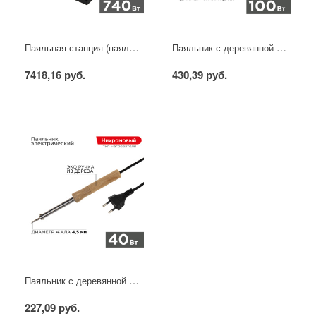
Паяльная станция (паяльник + фен), модель R852AD+, 100-500°C, LED дисплей REXANT
Паяльник с деревянной ручкой, серия WOOD, 100Вт, 230В, блистер PROconnect
7418,16 руб.
430,39 руб.
Паяльник с деревянной ручкой, серия WOOD, 40Вт, 230В, блистер PROconnect
227,09 руб.