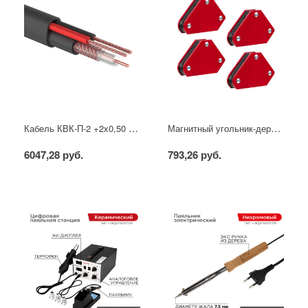
Кабель КВК-П-2 +2x0,50 мм² (Cu/CCA) (96) черный, 200 м, PROconnect
Магнитный угольник-держатель для сварки набор 4 шт. на 4 кг REXANT
6047,28 руб.
793,26 руб.