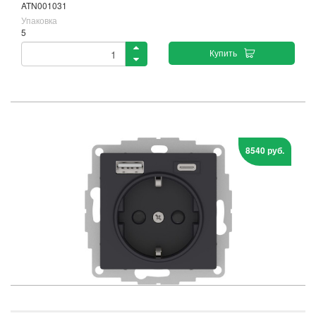
ATN001031
Упаковка
5
Купить
8540 руб.