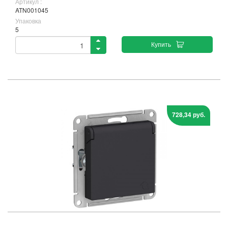
Артикул :
ATN001045
Упаковка
5
Купить
728,34 руб.