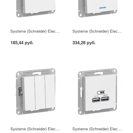
Systeme (Schneider) Electric ATLASDESIGN 1-клавишный ВЫКЛЮЧАТЕЛЬ, сх.1, 10АХ, механизм, БЕЛЫЙ
Systeme (Schneider) Electric ATLASDESIGN 1-клавишный ВЫКЛЮЧАТЕЛЬ с подсветкой, сх.1а, 10АХ, механизм, БЕЛЫЙ
185,44 руб.
334,28 руб.
Systeme (Schneider) Electric ATLASDESIGN 3-клавишный ВЫКЛЮЧАТЕЛЬ, сх.1+1+1, 10АХ, механизм, БЕЛЫЙ
Systeme (Schneider) Electric ATLASDESIGN USB РОЗЕТКА, 5В, 1 порт x 2,1 А, 2 порта х 1,05 А, механизм, БЕЛЫЙ