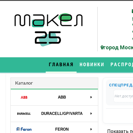
город Моск
ГЛАВНАЯ
НОВИНКИ
РАСПРО
Каталог
СПЕЦПРЕД
Нет досту
ABB
DURAСELL/GP/VARTA
FERON
Показать 