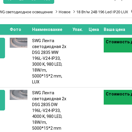
WG светодиодное освещение
Новое
18 Вт/м 24В 196 Led IP20 LUX
Фото
Наименование
Упак.
Цена
Ваша цена
SWG Лента
Стоимость д
светодиодная 2x
9
DSG 2835 WW
196L-V24-IP33,
:
3000 K, 980 LED,
18W/m,
5000*15*2 mm,
LUX
SWG Лента
Стоимость д
светодиодная 2x
8
DSG 2835 DW
196L-V24-IP33,
:
4000 K, 980 LED,
18W/m,
5000*15*2 mm