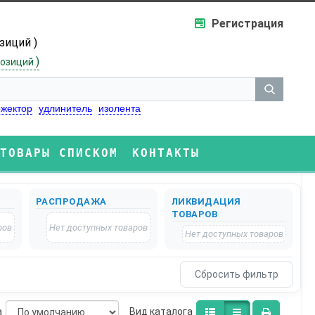
Регистрация
озиций )
)
озиций
жектор
удлинитель
изолента
ТОВАРЫ СПИСКОМ
КОНТАКТЫ
РАСПРОДАЖА
ЛИКВИДАЦИЯ
ТОВАРОВ
ров
Нет доступных товаров
Нет доступных товаров
а
Bид каталога