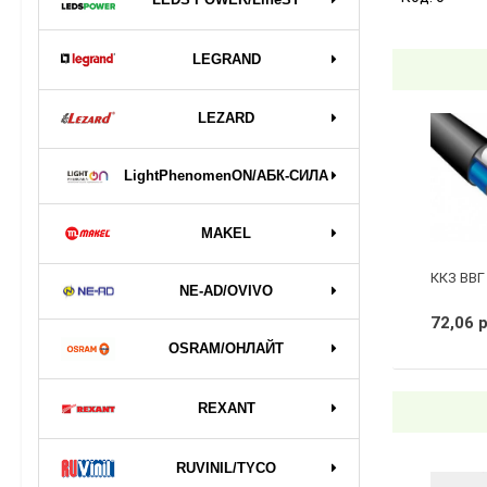
LEGRAND
LEZARD
LightPhenomenON/АБК-СИЛА
MAKEL
ККЗ ВВГ 
NE-AD/OVIVO
72,06 
OSRAM/ОНЛАЙТ
REXANT
RUVINIL/TYCO