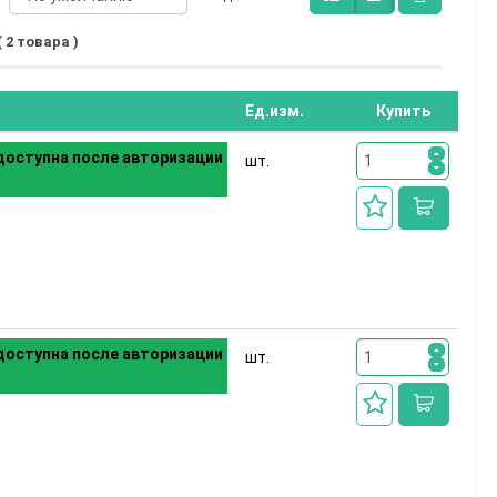
( 2 товара )
Ед.изм.
Купить
оступна после авторизации
шт.
оступна после авторизации
шт.