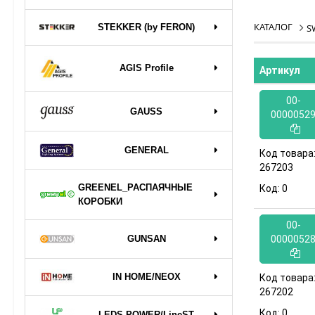
КАТАЛОГ
STEKKER (by FERON)
S
AGIS Profile
Артикул
00-
GAUSS
0000052
GENERAL
Код товара
267203
GREENEL_РАСПАЯЧНЫЕ
Код:
0
КОРОБКИ
00-
GUNSAN
0000052
IN HOME/NEOX
Код товара
267202
Код:
0
LEDS POWER/LineST