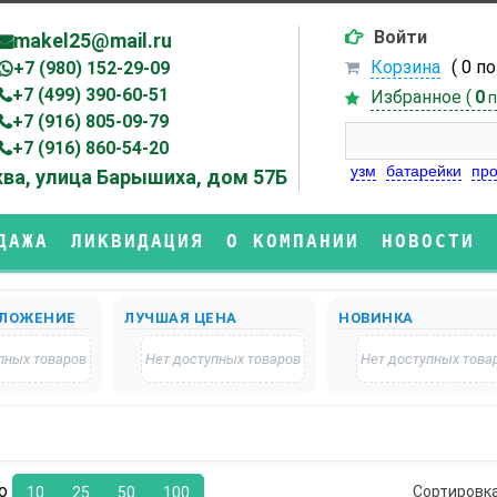
Войти
makel25@mail.ru
Корзина
( 0 п
+7 (980) 152-29-09
+7 (499) 390-60-51
Избранное (
0
п
+7 (916) 805-09-79
+7 (916) 860-54-20
узм
батарейки
про
ва, улица Барышиха, дом 57Б
ДАЖА
ЛИКВИДАЦИЯ
О КОМПАНИИ
НОВОСТИ
ЛОЖЕНИЕ
ЛУЧШАЯ ЦЕНА
НОВИНКА
пных товаров
Нет доступных товаров
Нет доступных това
по
Сортировк
10
25
50
100