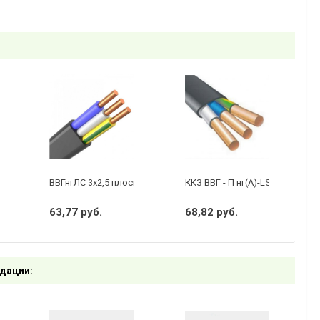
 2 х 1,5 ГОСТ
ВВГнгЛС 3x2,5 плоский черный
ККЗ ВВГ - П нг(А)-LS 3 х 1,5 ГО
63,77 руб.
68,82 руб.
дации: