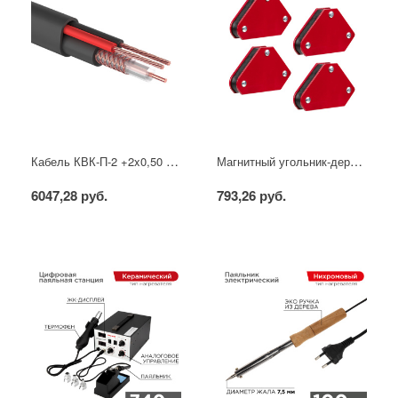
Кабель КВК-П-2 +2x0,50 мм² (Cu/CCA) (96) черный, 200 м, PROconnect
Магнитный угольник-держатель для сварки набор 4 шт. на 4 кг REXANT
6047,28 руб.
793,26 руб.