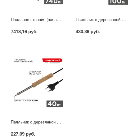
Паяльная станция (паяльник + фен), модель R852AD+, 100-500°C, LED дисплей REXANT
Паяльник с деревянной ручкой, серия WOOD, 100Вт, 230В, блистер PROconnect
7418,16 руб.
430,39 руб.
Паяльник с деревянной ручкой, серия WOOD, 40Вт, 230В, блистер PROconnect
227,09 руб.