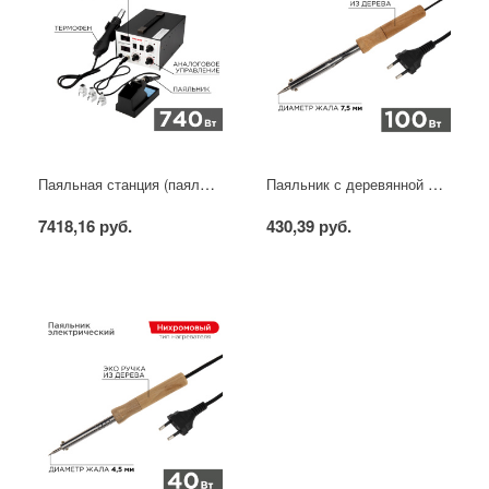
Паяльная станция (паяльник + фен), модель R852AD+, 100-500°C, LED дисплей REXANT
Паяльник с деревянной ручкой, серия WOOD, 100Вт, 230В, блистер PROconnect
7418,16 руб.
430,39 руб.