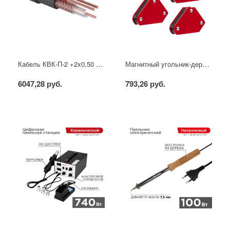
Кабель КВК-П-2 +2x0,50 мм² (Cu/CCA) (96) черный, 200 м, PROconnect
Магнитный угольник-держатель для сварки набор 4 шт. на 4 кг REXANT
6047,28 руб.
793,26 руб.