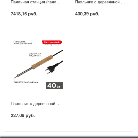
Паяльная станция (паяльник + фен), модель R852AD+, 100-500°C, LED дисплей REXANT
Паяльник с деревянной ручкой, серия WOOD, 100Вт, 230В, блистер PROconnect
7418,16 руб.
430,39 руб.
Паяльник с деревянной ручкой, серия WOOD, 40Вт, 230В, блистер PROconnect
227,09 руб.