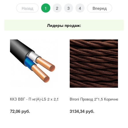
Назад
1
2
3
4
Вперед
Лидеры продаж:
ККЗ ВВГ - П нг(А)-LS 2 х 2,5 ГОСТ
Bironi Провод 2*1,5 Коричневый (
72,06 руб.
3134,34 руб.