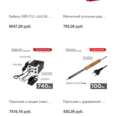
Кабель КВК-П-2 +2x0,50 мм² (Cu/CCA) (96) черный, 200 м, PROconnect
Магнитный угольник-держатель для сварки набор 4 шт. на 4 кг REXANT
6047,28 руб.
793,26 руб.
Паяльная станция (паяльник + фен), модель R852AD+, 100-500°C, LED дисплей REXANT
Паяльник с деревянной ручкой, серия WOOD, 100Вт, 230В, блистер PROconnect
7418,16 руб.
430,39 руб.