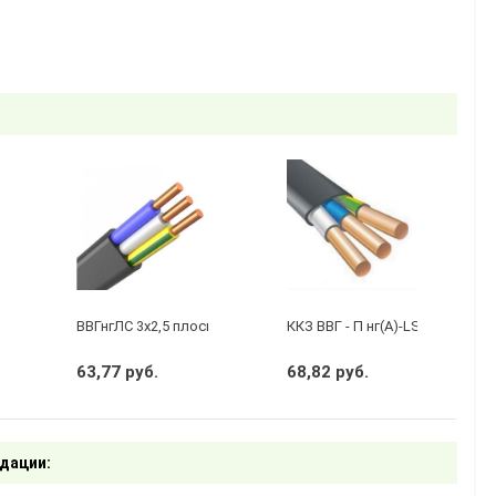
 2 х 1,5 ГОСТ
ВВГнгЛС 3x2,5 плоский черный
ККЗ ВВГ - П нг(А)-LS 3 х 1,5 ГО
63,77 руб.
68,82 руб.
дации: