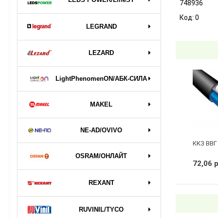
748936
Код:
0
LEGRAND
LEZARD
LightPhenomenON/АБК-СИЛА
MAKEL
NE-AD/OVIVO
ККЗ ВВГ 
OSRAM/ОНЛАЙТ
72,06 
REXANT
RUVINIL/TYCO