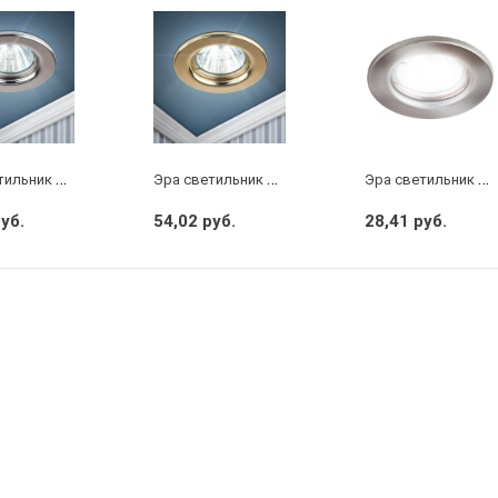
Э
ра светильник штампованный MR16 хром
Э
ра светильник штампованный MR16 золото
Э
ра светильник штампованный MR16 сатин никель
руб.
54,02 руб.
28,41 руб.