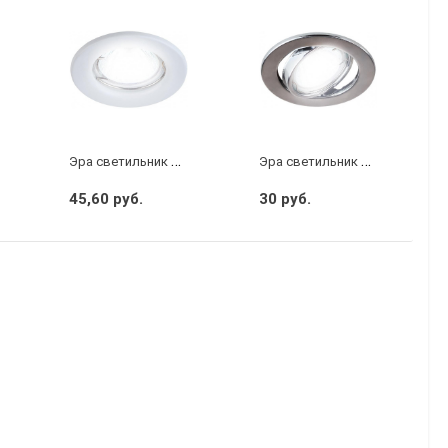
Э
ра светильник штампованный MR16 белый
Э
ра светильник штампованный поворотный MR16 хром
45,60 руб.
30 руб.