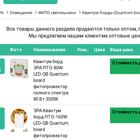
РА
Освещение
ФИТО светильники
Квантум борды (Quantum boa
Все товары данного раздела продаются только оптом, 
Мы предлагаем нашим клиентам оптовые цены
Фото
Наименование
Упак.
Цена
Ваша цена
Квантум борд
Стоимость д
-
ЭРА FITO-80W-
LED-QB Quantum
:
board
фитопрожектор
полного спектра
80 Вт 3500К
ЭРА Квантум
Стоимость д
борд FITO-160W-
-
LED-QB Quantum
board
:
фитопрожектор