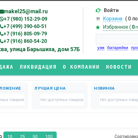
Войти
makel25@mail.ru
Корзина
( 0 п
+7 (980) 152-29-09
+7 (499) 390-60-51
Избранное (
0
п
+7 (916) 805-09-79
+7 (916) 860-54-20
узм
батарейки
про
ва, улица Барышиха, дом 57Б
ДАЖА
ЛИКВИДАЦИЯ
О КОМПАНИИ
НОВОСТИ
ЛОЖЕНИЕ
ЛУЧШАЯ ЦЕНА
НОВИНКА
пных товаров
Нет доступных товаров
Нет доступных това
по
Сортировк
10
25
50
100