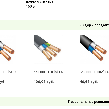
полного спектра
160 Вт
Лидеры продаж:
- П нг(А)-LS 2 х 2,5 ГОСТ
ККЗ ВВГ - П нг(А)-LS 3 х 2,5 ГОСТ
ККЗ ВВГ - П нг(А)-LS
руб.
106,93 руб.
46,63 руб.
Персональные рекомен