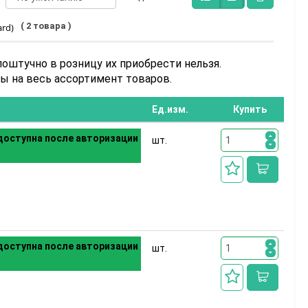
( 2 товара )
rd)
поштучно в розницу их приобрести нельзя.
 на весь ассортимент товаров.
Ед.изм.
Купить
оступна после авторизации
шт.
оступна после авторизации
шт.