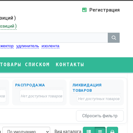
Регистрация
озиций )
)
озиций
жектор
удлинитель
изолента
ТОВАРЫ СПИСКОМ
КОНТАКТЫ
РАСПРОДАЖА
ЛИКВИДАЦИЯ
ТОВАРОВ
ров
Нет доступных товаров
Нет доступных товаров
а
Bид каталога