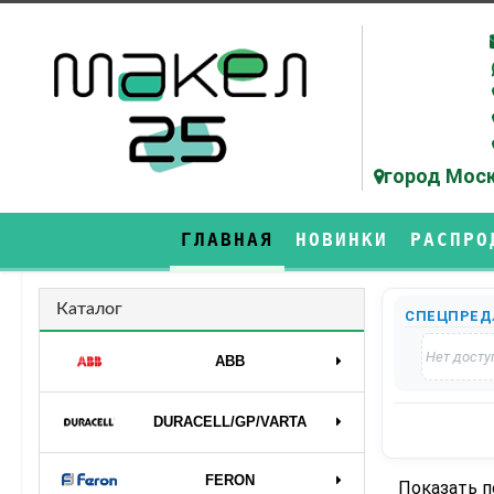
город Моск
ГЛАВНАЯ
НОВИНКИ
РАСПРО
Каталог
СПЕЦПРЕД
Нет досту
ABB
DURAСELL/GP/VARTA
FERON
Показать 