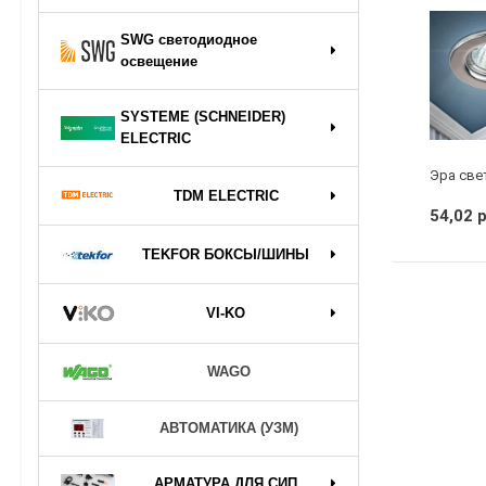
SWG светодиодное
освещение
SYSTEME (SCHNEIDER)
ELECTRIC
TDM ELECTRIC
54,02 
TEKFOR БОКСЫ/ШИНЫ
VI-KO
WAGO
АВТОМАТИКА (УЗМ)
АРМАТУРА ДЛЯ СИП