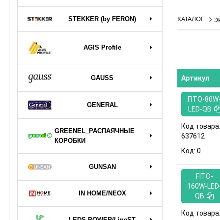
КАТАЛОГ
STEKKER (by FERON)
Э
AGIS Profile
GAUSS
Артикул
FITO-80W
GENERAL
LED-QB
Код товара
GREENEL_РАСПАЯЧНЫЕ
637612
КОРОБКИ
Код:
0
GUNSAN
FITO-
160W-LED
IN HOME/NEOX
QB
Код товара
LEDS POWER/LineST