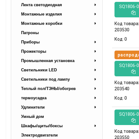
Лента светодиодная
SQ1806-0
Монтажные изделия
Код товара
Монтажные коробки
203530
Патроны
Код:
0
Приборы
Прожекторы
распрод
Промышленная установка
SQ1806-0
Светильники LED
Светильники под лампу
Код товара
203540
Теплый пол/ТЭНЫ/обогрев
Код:
0
термоусадка
Удлинители
SQ1806-0
Умный дом
Шкафы/щиты/боксы
Код товара
Электродвигатели
203550