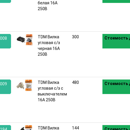
белая 16А
:
250В
TDM Вилка
300
Стоимость 
008
угловая с/з
черная 16А
:
250В
TDM Вилка
480
Стоимость 
009
угловая с/з с
выключателем
:
16А 250В
TDM Вилка
144
Стоимость 
194