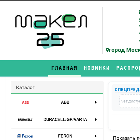
город Моск
ГЛАВНАЯ
НОВИНКИ
РАСПРО
Каталог
СПЕЦПРЕД
Нет досту
ABB
DURAСELL/GP/VARTA
FERON
Показать 