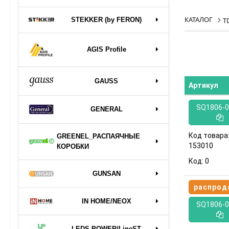
КАТАЛОГ
STEKKER (by FERON)
T
AGIS Profile
GAUSS
Артикул
SQ1806-0
GENERAL
Код товара
GREENEL_РАСПАЯЧНЫЕ
153010
КОРОБКИ
Код:
0
GUNSAN
распрод
IN HOME/NEOX
SQ1806-0
LEDS POWER/LineST