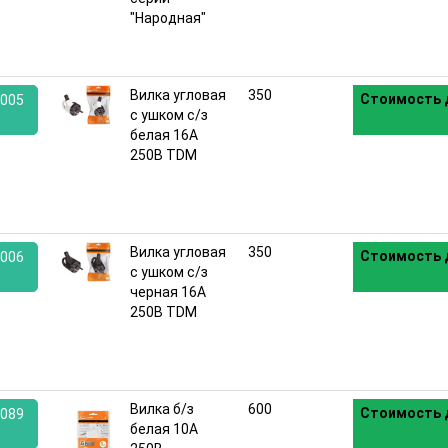
"Народная"
Вилка угловая
350
Стоимость 
005
с ушком с/з
белая 16А
:
250В TDM
Вилка угловая
350
Стоимость 
006
с ушком с/з
черная 16А
:
250В TDM
Вилка б/з
600
Стоимость 
089
белая 10А