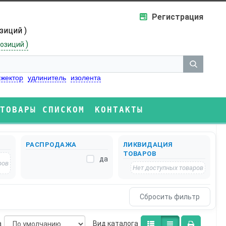
Регистрация
озиций )
)
озиций
жектор
удлинитель
изолента
ТОВАРЫ СПИСКОМ
КОНТАКТЫ
РАСПРОДАЖА
ЛИКВИДАЦИЯ
ТОВАРОВ
да
ров
Нет доступных товаров
а
Bид каталога