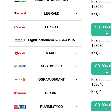
Код товара
153020
LEGRAND
Код:
0
SQ1806-0
LEZARD
LightPhenomenON/АБК-СИЛА
Код товара
153030
Код:
0
MAKEL
SQ1806-0
NE-AD/OVIVO
OSRAM/ОНЛАЙТ
Код товара
153040
Код:
0
REXANT
SQ1806-0
RUVINIL/TYCO