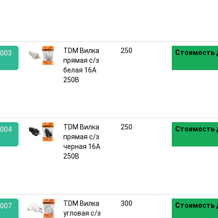
:
TDM Вилка
250
Стоимость 
003
прямая с/з
белая 16А
:
250В
TDM Вилка
250
Стоимость 
004
прямая с/з
черная 16А
:
250В
TDM Вилка
300
Стоимость 
007
угловая с/з