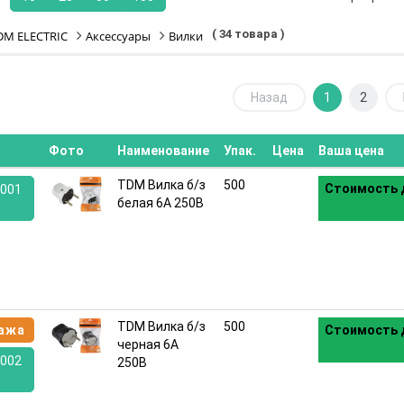
( 34 товара )
DM ELECTRIC
Аксессуары
Вилки
Назад
1
2
Фото
Наименование
Упак.
Цена
Ваша цена
TDM Вилка б/з
500
Стоимость 
001
белая 6А 250В
:
TDM Вилка б/з
500
ажа
Стоимость 
черная 6А
002
250В