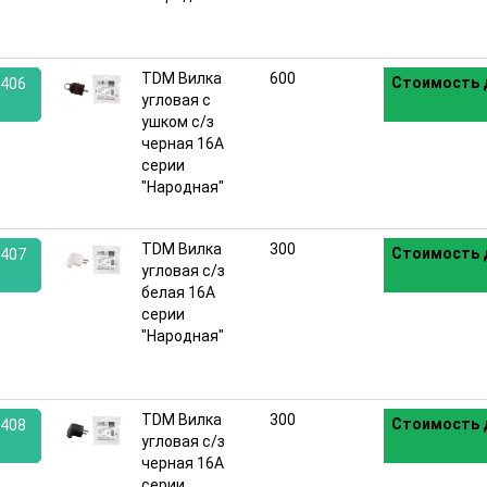
TDM Вилка
600
Стоимость 
406
угловая с
ушком с/з
:
черная 16А
серии
"Народная"
TDM Вилка
300
Стоимость 
407
угловая с/з
белая 16А
:
серии
"Народная"
TDM Вилка
300
Стоимость 
408
угловая с/з
черная 16А
:
серии