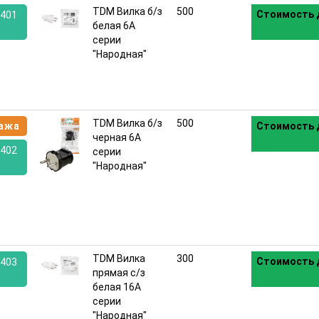
TDM Вилка б/з
500
Стоимость 
401
белая 6А
серии
:
"Народная"
TDM Вилка б/з
500
ажа
Стоимость 
черная 6А
402
серии
"Народная"
:
TDM Вилка
300
Стоимость 
403
прямая с/з
белая 16А
:
серии
"Народная"