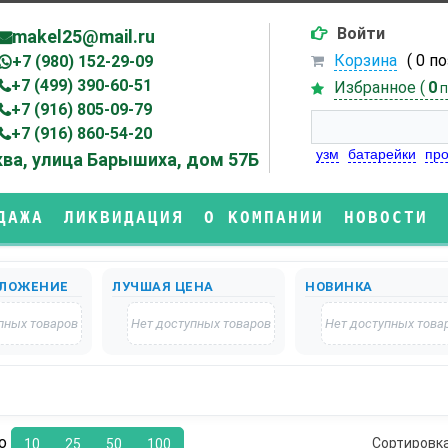
Войти
makel25@mail.ru
Корзина
( 0 п
+7 (980) 152-29-09
+7 (499) 390-60-51
Избранное (
0
п
+7 (916) 805-09-79
+7 (916) 860-54-20
узм
батарейки
про
ва, улица Барышиха, дом 57Б
ДАЖА
ЛИКВИДАЦИЯ
О КОМПАНИИ
НОВОСТИ
ЛОЖЕНИЕ
ЛУЧШАЯ ЦЕНА
НОВИНКА
пных товаров
Нет доступных товаров
Нет доступных това
по
Сортировк
10
25
50
100