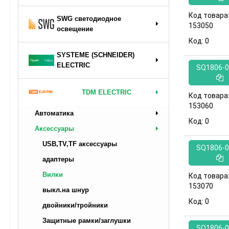
Код товара
SWG светодиодное
153050
освещение
Код:
0
SYSTEME (SCHNEIDER)
ELECTRIC
SQ1806-0
TDM ELECTRIC
Код товара
153060
Автоматика
Код:
0
Аксессуары
USB,TV,TF аксессуары
SQ1806-0
адаптеры
Вилки
Код товара
153070
выкл.на шнур
Код:
0
двойники/тройники
Защитные рамки/заглушки
SQ1806-0