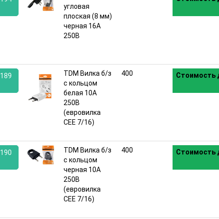
угловая
плоская (8 мм)
:
черная 16А
250В
TDM Вилка б/з
400
Стоимость 
189
с кольцом
белая 10А
:
250В
(евровилка
CEE 7/16)
TDM Вилка б/з
400
Стоимость 
190
с кольцом
черная 10А
:
250В
(евровилка
CEE 7/16)