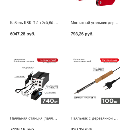
Кабель КВК-П-2 +2x0,50 мм² (Cu/CCA) (96) черный, 200 м, PROconnect
Магнитный угольник-держатель для сварки набор 4 шт. на 4 кг REXANT
6047,28 руб.
793,26 руб.
Паяльная станция (паяльник + фен), модель R852AD+, 100-500°C, LED дисплей REXANT
Паяльник с деревянной ручкой, серия WOOD, 100Вт, 230В, блистер PROconnect
7418,16 руб.
430,39 руб.