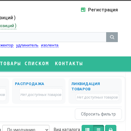
Регистрация
озиций )
)
озиций
жектор
удлинитель
изолента
ТОВАРЫ СПИСКОМ
КОНТАКТЫ
РАСПРОДАЖА
ЛИКВИДАЦИЯ
ТОВАРОВ
ров
Нет доступных товаров
Нет доступных товаров
а
Bид каталога