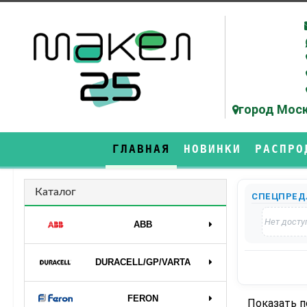
город Моск
ГЛАВНАЯ
НОВИНКИ
РАСПРО
Каталог
СПЕЦПРЕД
Нет досту
ABB
DURAСELL/GP/VARTA
FERON
Показать 