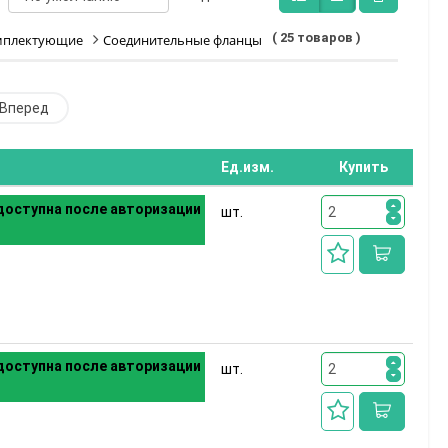
( 25 товаров )
мплектующие
Соединительные фланцы
Вперед
Ед.изм.
Купить
оступна после авторизации
шт.
оступна после авторизации
шт.