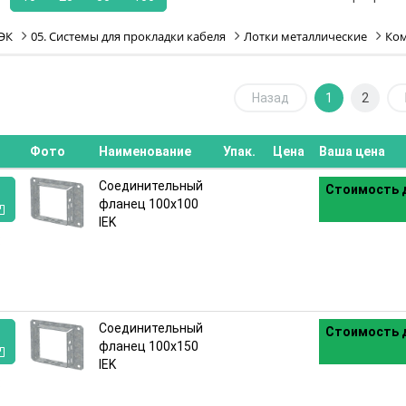
ЭК
05. Системы для прокладки кабеля
Лотки металлические
Ко
Назад
1
2
Фото
Наименование
Упак.
Цена
Ваша цена
Соединительный
Стоимость д
фланец 100х100
IEK
:
Соединительный
Стоимость д
фланец 100х150
IEK
: