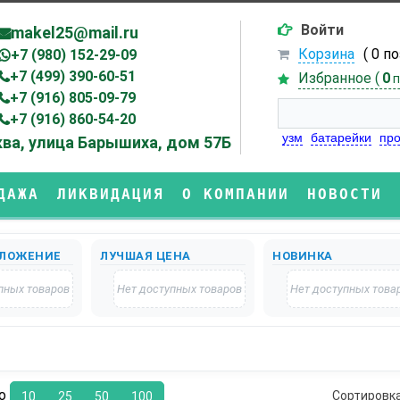
Войти
makel25@mail.ru
Корзина
( 0 п
+7 (980) 152-29-09
+7 (499) 390-60-51
Избранное (
0
п
+7 (916) 805-09-79
+7 (916) 860-54-20
узм
батарейки
про
ва, улица Барышиха, дом 57Б
ДАЖА
ЛИКВИДАЦИЯ
О КОМПАНИИ
НОВОСТИ
ЛОЖЕНИЕ
ЛУЧШАЯ ЦЕНА
НОВИНКА
пных товаров
Нет доступных товаров
Нет доступных това
по
Сортировк
10
25
50
100