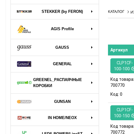
КАТАЛОГ
STEKKER (by FERON)
И
AGIS Profile
GAUSS
Артикул
CLP1CF-
GENERAL
100-100
Код товара
GREENEL_РАСПАЯЧНЫЕ
700770
КОРОБКИ
Код:
0
GUNSAN
CLP1CF-
100-150
IN HOME/NEOX
Код товара
700772
LEDS POWER/LineST