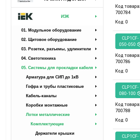
Код товара
700784
ИЭК
Код:
0
01. Модульное оборудование
CLP1CF-
02. Щитовое оборудование
050-050
03. Розетки, разъемы, удлинители
Код товара
04. Светотехника
700786
05. Системы для прокладки кабеля
Код:
0
Арматура для СИП до 1кВ
Гофра и трубы пластиковые
CLP1CF-
080-100
Кабель-каналы
Код товара
Коробки монтажные
700788
Лотки металлические
Код:
0
Комплектующие
Держатели крышки
CLP1CF-