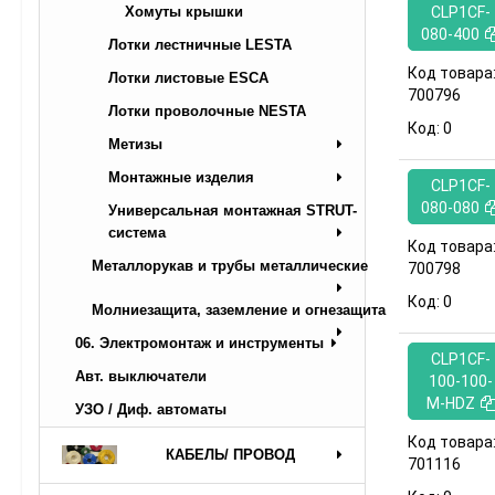
Хомуты крышки
CLP1CF-
080-400
Лотки лестничные LESTA
Код товара
Лотки листовые ESCA
700796
Лотки проволочные NESTA
Код:
0
Метизы
Монтажные изделия
CLP1CF-
080-080
Универсальная монтажная STRUT-
система
Код товара
Металлорукав и трубы металлические
700798
Код:
0
Молниезащита, заземление и огнезащита
06. Электромонтаж и инструменты
CLP1CF-
Авт. выключатели
100-100-
M-HDZ
УЗО / Диф. автоматы
Код товара
КАБЕЛЬ/ ПРОВОД
701116