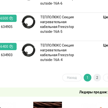
outside-16A-6
ТЕПЛОЛЮКС Секция
Це
56500
нагревательная
:
634905
кабельная Freezstop
outside-16A-5
ТЕПЛОЛЮКС Секция
Це
56400
нагревательная
:
634903
кабельная Freezstop
outside-16A-4
Назад
1
2
Лидеры продаж: