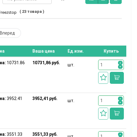
( 23 товара )
reezstop
Вперед
на
Ваша цена
Ед.изм.
Купить
на:
10731.86
10731,86 руб.
шт.
на:
3952.41
3952,41 руб.
шт.
на:
3551.33
3551,33 руб.
шт.