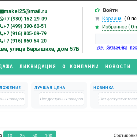
Войти
makel25@mail.ru
Корзина
( 0 п
+7 (980) 152-29-09
+7 (499) 390-60-51
Избранное (
0
п
+7 (916) 805-09-79
+7 (916) 860-54-20
узм
батарейки
про
ва, улица Барышиха, дом 57Б
ДАЖА
ЛИКВИДАЦИЯ
О КОМПАНИИ
НОВОСТИ
ЛОЖЕНИЕ
ЛУЧШАЯ ЦЕНА
НОВИНКА
пных товаров
Нет доступных товаров
Нет доступных това
по
Сортировк
10
25
50
100