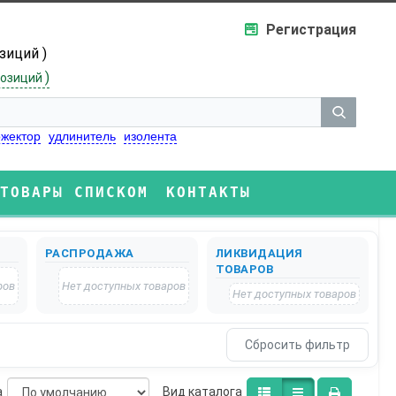
Регистрация
озиций )
)
озиций
жектор
удлинитель
изолента
ТОВАРЫ СПИСКОМ
КОНТАКТЫ
РАСПРОДАЖА
ЛИКВИДАЦИЯ
ТОВАРОВ
ров
Нет доступных товаров
Нет доступных товаров
а
Bид каталога