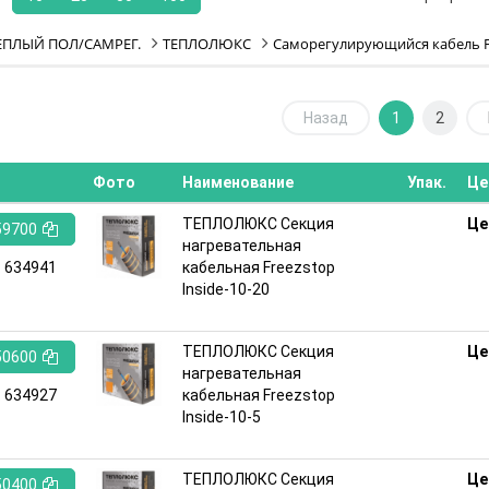
ЕПЛЫЙ ПОЛ/САМРЕГ.
ТЕПЛОЛЮКС
Саморегулирующийся кабель F
Назад
1
2
Фото
Наименование
Упак.
Це
ТЕПЛОЛЮКС Секция
Це
59700
нагревательная
:
634941
кабельная Freezstop
Inside-10-20
ТЕПЛОЛЮКС Секция
Це
50600
нагревательная
:
634927
кабельная Freezstop
Inside-10-5
ТЕПЛОЛЮКС Секция
Це
50400