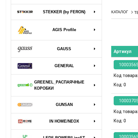
КАТАЛОГ
STEKKER (by FERON)
Т
AGIS Profile
GAUSS
Артикул
1000356
GENERAL
Код товара
GREENEL_РАСПАЯЧНЫЕ
Код:
0
КОРОБКИ
1000370
GUNSAN
Код товара
Код:
0
IN HOME/NEOX
1000356
LEDS POWER/LineST