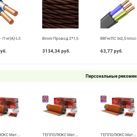
- П нг(А)-LS 2 х 2,5 ГОСТ
Bironi Провод 2*1,5 Коричневый (глянец) (цена за 
ВВГнгЛС 3x2,5 плос
руб.
3134,34 руб.
63,77 руб.
Персональные рекомен
Т
ЕПЛОЛЮКС Мат нагревательный ProfiMat 180 Вт/1,0 кв.м
Т
ЕПЛОЛЮКС Мат нагревательный ProfiMat 270 Вт/1,5 кв.м
Т
ЕПЛОЛЮКС Мат нагревательный ProfiMat 360 Вт/2,0 кв.м