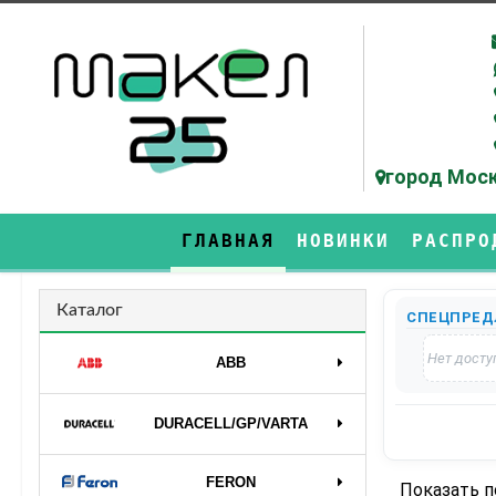
город Моск
ГЛАВНАЯ
НОВИНКИ
РАСПРО
Каталог
СПЕЦПРЕД
Нет досту
ABB
DURAСELL/GP/VARTA
FERON
Показать 