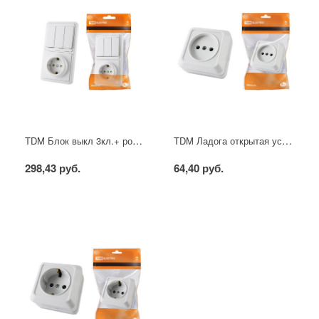
TDM Блок выкл 3кл.+ розетка с/з с защ.шторкой внутр. вертикальный
TDM Ладога открытая уст. розетка б\з белая
298,43 руб.
64,40 руб.