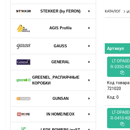
КАТАЛОГ
STEKKER (by FERON)
И
AGIS Profile
GAUSS
Артикул
LT-DPA0D
GENERAL
R-0350-K
GREENEL_РАСПАЯЧНЫЕ
Код товара
КОРОБКИ
721020
Код:
0
GUNSAN
LT-DPA0D
IN HOME/NEOX
R-0410-K
LEDS POWER/LineST