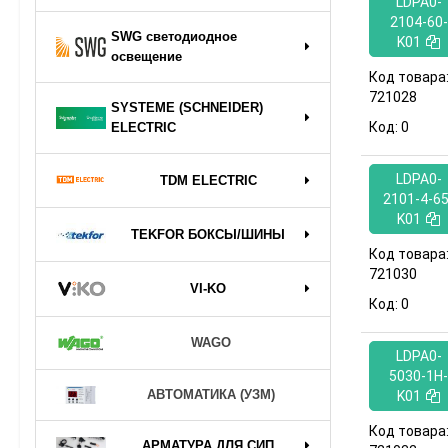
LDPA0-
2104-60-
SWG светодиодное
K01
освещение
Код товара
721028
SYSTEME (SCHNEIDER)
Код:
0
ELECTRIC
LDPA0-
TDM ELECTRIC
2101-4-65
K01
TEKFOR БОКСЫ/ШИНЫ
Код товара
721030
VI-KO
Код:
0
WAGO
LDPA0-
5030-1H-
АВТОМАТИКА (УЗМ)
K01
Код товара
АРМАТУРА ДЛЯ СИП