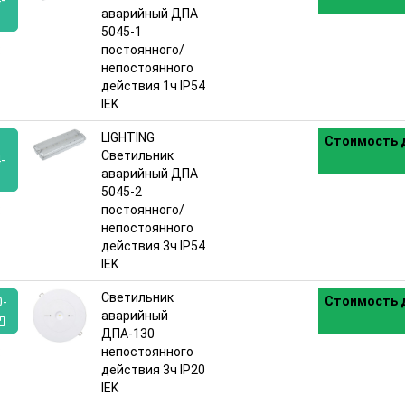
-
аварийный ДПА
5045-1
:
постоянного/
непостоянного
действия 1ч IP54
IEK
LIGHTING
Стоимость д
Светильник
-
аварийный ДПА
5045-2
:
постоянного/
непостоянного
действия 3ч IP54
IEK
Светильник
Стоимость д
0-
аварийный
ДПА-130
:
непостоянного
действия 3ч IP20
IEK