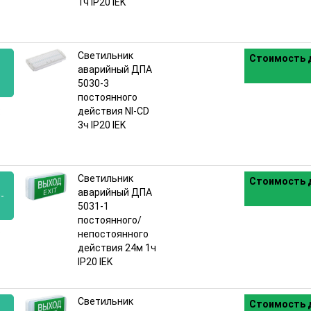
1ч IP20 IEK
Светильник
Стоимость д
аварийный ДПА
5030-3
постоянного
:
действия NI-CD
3ч IP20 IEK
Светильник
Стоимость д
аварийный ДПА
-
5031-1
постоянного/
:
непостоянного
действия 24м 1ч
IP20 IEK
Светильник
Стоимость д