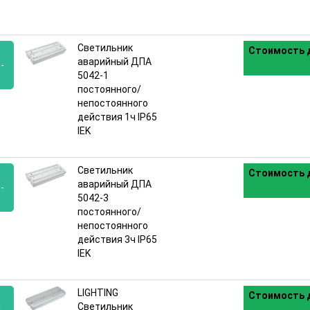
Светильник
Стоимость д
аварийный ДПА
-
5042-1
постоянного/
:
непостоянного
действия 1ч IP65
IEK
Светильник
Стоимость д
аварийный ДПА
-
5042-3
постоянного/
:
непостоянного
действия 3ч IP65
IEK
LIGHTING
Стоимость д
Светильник