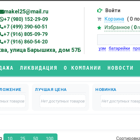
Войти
makel25@mail.ru
Корзина
( 0 п
+7 (980) 152-29-09
+7 (499) 390-60-51
Избранное (
0
п
+7 (916) 805-09-79
+7 (916) 860-54-20
узм
батарейки
про
ва, улица Барышиха, дом 57Б
ДАЖА
ЛИКВИДАЦИЯ
О КОМПАНИИ
НОВОСТИ
ЛОЖЕНИЕ
ЛУЧШАЯ ЦЕНА
НОВИНКА
пных товаров
Нет доступных товаров
Нет доступных това
по
Сортировк
10
25
50
100