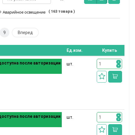
( 163 товара )
Аварийное освещение
9
Вперед
Ед.изм.
Купить
оступна после авторизации
шт.
оступна после авторизации
шт.