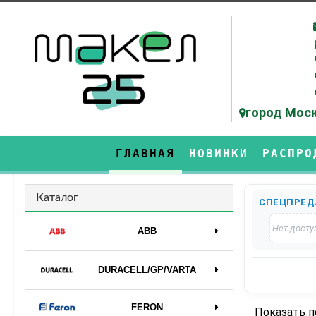
город Моск
ГЛАВНАЯ
НОВИНКИ
РАСПРО
Каталог
СПЕЦПРЕД
Нет досту
ABB
DURAСELL/GP/VARTA
FERON
Показать 