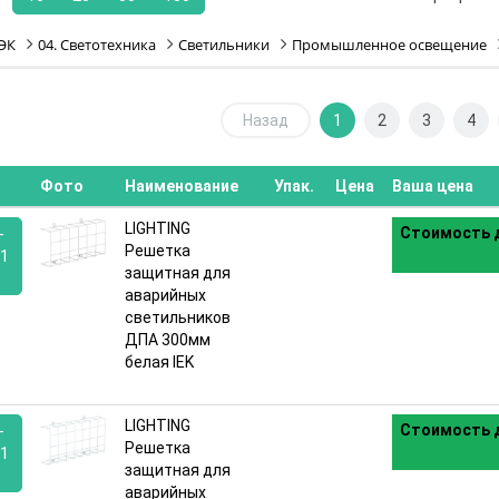
ЭК
04. Светотехника
Светильники
Промышленное освещение
Назад
1
2
3
4
Фото
Наименование
Упак.
Цена
Ваша цена
LIGHTING
Стоимость д
-
Решетка
01
защитная для
аварийных
:
светильников
ДПА 300мм
белая IEK
LIGHTING
Стоимость д
-
Решетка
01
защитная для
аварийных