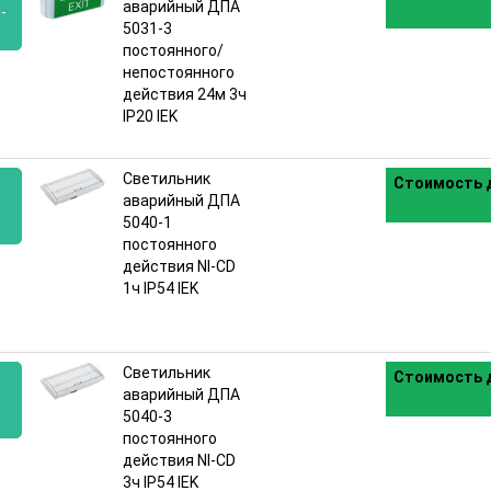
аварийный ДПА
-
5031-3
постоянного/
:
непостоянного
действия 24м 3ч
IP20 IEK
Светильник
Стоимость д
аварийный ДПА
5040-1
постоянного
:
действия NI-CD
1ч IP54 IEK
Светильник
Стоимость д
аварийный ДПА
5040-3
постоянного
:
действия NI-CD
3ч IP54 IEK