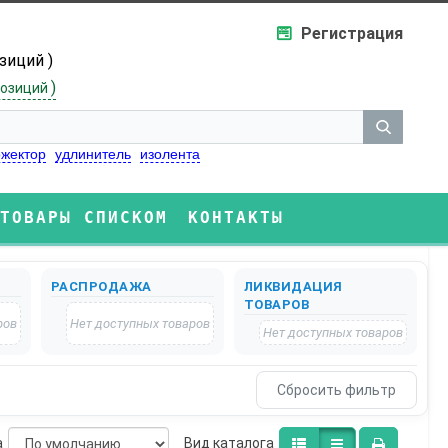
Регистрация
озиций )
)
озиций
жектор
удлинитель
изолента
ТОВАРЫ СПИСКОМ
КОНТАКТЫ
РАСПРОДАЖА
ЛИКВИДАЦИЯ
ТОВАРОВ
ров
Нет доступных товаров
Нет доступных товаров
а
Bид каталога