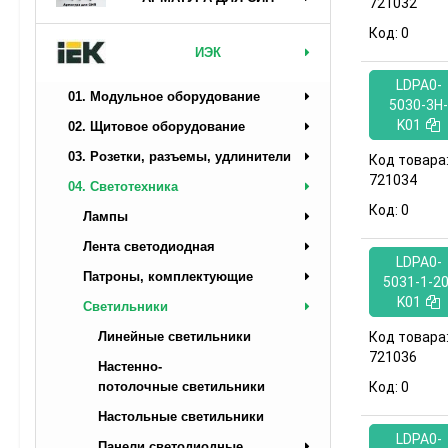
721032
Код:
0
ИЭК
LDPA0-
01. Модульное оборудование
5030-3H-
K01
02. Щитовое оборудование
03. Розетки, разъемы, удлинители
Код товара
721034
04. Светотехника
Код:
0
Лампы
Лента светодиодная
LDPA0-
Патроны, комплектующие
5031-1-20
K01
Светильники
Линейные светильники
Код товара
721036
Настенно-
потолочные светильники
Код:
0
Настольные светильники
LDPA0-
Панели светодиодные