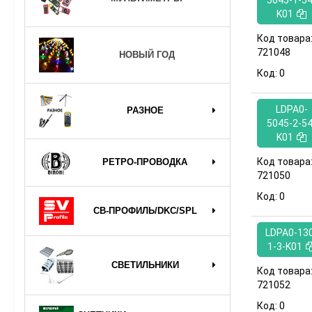
5045-1-54
K01
Код товара
721048
НОВЫЙ ГОД
Код:
0
LDPA0-
РАЗНОЕ
5045-2-54
K01
Код товара
РЕТРО-ПРОВОДКА
721050
Код:
0
СВ-ПРОФИЛЬ/DKC/SPL
LDPA0-13
1-3-K01
СВЕТИЛЬНИКИ
Код товара
721052
Код:
0