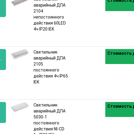
Стоимость д
аварийный ДПА
2104
непостоянного
:
действия 60LED
4ч IP20 IEK
Светильник
Стоимость д
аварийный ДПА
-
2105
постоянного
:
действия 4ч IP65
IEK
Светильник
Стоимость д
аварийный ДПА
5030-1
постоянного
:
действия NI-CD