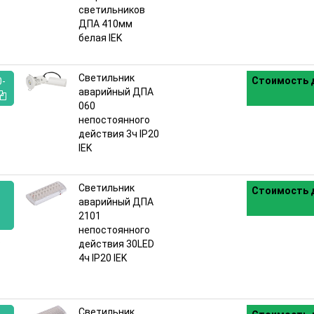
:
светильников
ДПА 410мм
белая IEK
Светильник
Стоимость д
0-
аварийный ДПА
060
:
непостоянного
действия 3ч IP20
IEK
Светильник
Стоимость д
аварийный ДПА
2101
непостоянного
:
действия 30LED
4ч IP20 IEK
Светильник