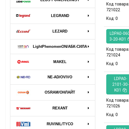
Код товара
721022
LEGRAND
Код:
0
LEZARD
LDPA0-06
3-20-K01
LightPhenomenON/АБК-СИЛА
Код товара
721024
MAKEL
Код:
0
NE-AD/OVIVO
LDPA0-
2101-30-
K01
OSRAM/ОНЛАЙТ
Код товара
721026
REXANT
Код:
0
RUVINIL/TYCO