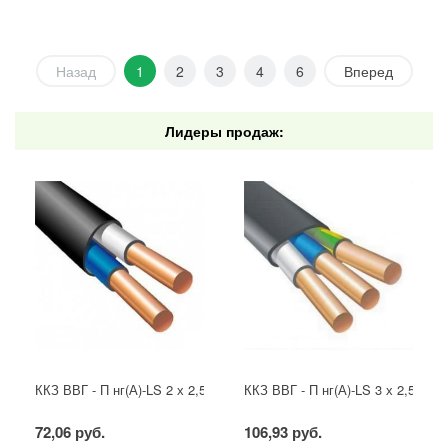
Назад
1
2
3
4
6
Вперед
Лидеры продаж:
ККЗ ВВГ - П нг(А)-LS 2 х 2,5 ГОСТ
ККЗ ВВГ - П нг(А)-LS 3 х 2,5 ГОС
72,06 руб.
106,93 руб.