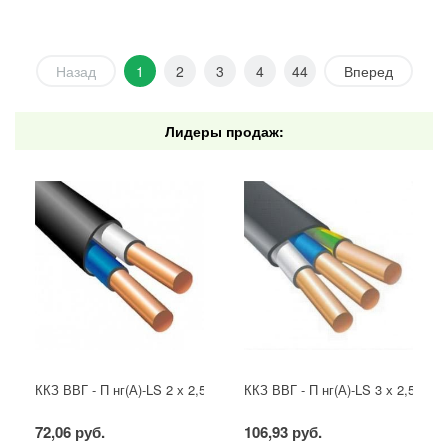
Назад
1
2
3
4
44
Вперед
Лидеры продаж:
ККЗ ВВГ - П нг(А)-LS 2 х 2,5 ГОСТ
ККЗ ВВГ - П нг(А)-LS 3 х 2,5 ГОС
72,06 руб.
106,93 руб.