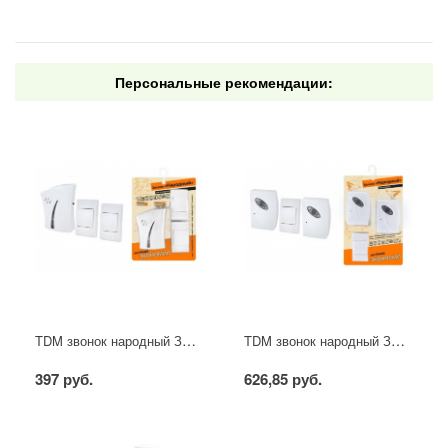
Персональные рекомендации:
TDM звонок народный ЗББ-Н-12/1-32М (беспр., бат., 2 кн., блистер)
TDM звонок народный ЗББ-Н-21/1-32М (беспр., бат., 2 зв., блистер)
397 руб.
626,85 руб.