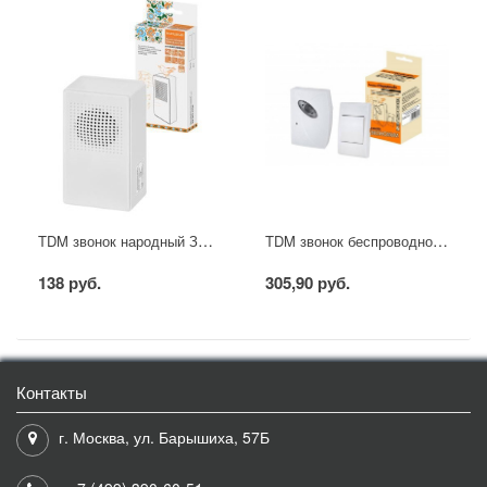
TDM звонок народный ЗПС-Н-10/1-Пт (пров. без.кн., сеть, "птичка", карт.короб.)
TDM звонок беспроводной "народный" ЗББ-Н-11/1-32М (32 мелодии)
138 руб.
305,90 руб.
Контакты
г. Москва, ул. Барышиха, 57Б