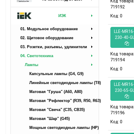
Код товара
719192
ИЭК
Код:
0
01. Модульное оборудование
LLE-MR16-
230-40-G
02. Щитовое оборудование
03. Розетки, разъемы, удлинители
Код товара
04. Светотехника
719194
Лампы
Код:
0
Капсульные лампы (G4, G9)
Линейные светодиодные лампы (T8)
LLE-MR16-
230-65-G
Матовая "Груша" (А60, A80)
Матовая "Рефлектор" (R39, R50, R63)
Код товара
Матовая "Свеча" (C35, CB35)
719196
Матовая "Шар" (G45)
Код:
0
Мощные светодиодные лампы (НР)