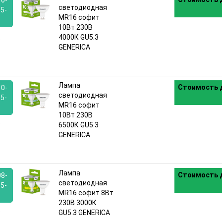
0-
светодиодная
5-
MR16 софит
10Вт 230В
:
4000К GU5.3
GENERICA
Лампа
Стоимость д
0-
светодиодная
5-
MR16 софит
10Вт 230В
:
6500К GU5.3
GENERICA
Лампа
Стоимость д
8-
светодиодная
5-
MR16 софит 8Вт
230В 3000К
:
GU5.3 GENERICA