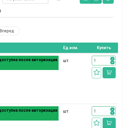
)
Вперед
Ед.изм.
Купить
оступна после авторизации
шт.
оступна после авторизации
шт.