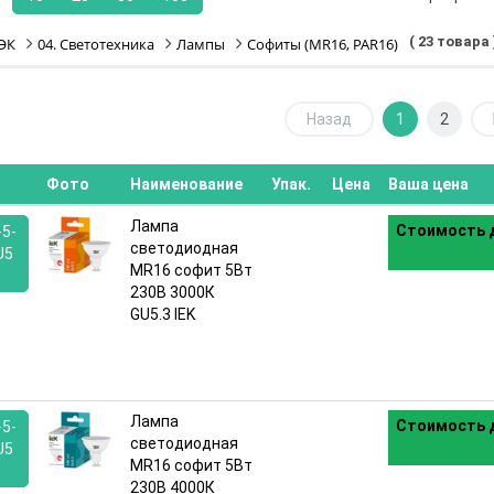
( 23 товара 
ЭК
04. Светотехника
Лампы
Софиты (MR16, PAR16)
Назад
1
2
Фото
Наименование
Упак.
Цена
Ваша цена
Лампа
Стоимость д
5-
светодиодная
U5
MR16 софит 5Вт
230В 3000К
:
GU5.3 IEK
Лампа
Стоимость д
5-
светодиодная
U5
MR16 софит 5Вт
230В 4000К