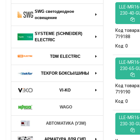
LLE-MR16-
SWG светодиодное
230-40-G
освещение
Код товара
SYSTEME (SCHNEIDER)
719188
ELECTRIC
Код:
0
TDM ELECTRIC
LLE-MR16-
230-65-G
TEKFOR БОКСЫ/ШИНЫ
Код товара
VI-KO
719190
Код:
0
WAGO
LLE-MR16-
АВТОМАТИКА (УЗМ)
230-30-G
АРМАТУРА ДЛЯ СИП