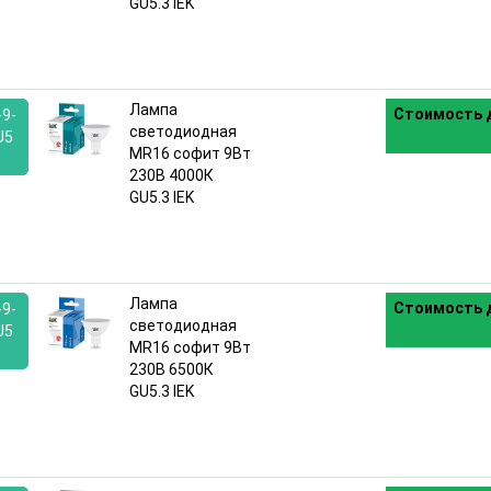
:
GU5.3 IEK
Лампа
Стоимость д
9-
светодиодная
U5
MR16 софит 9Вт
230В 4000К
:
GU5.3 IEK
Лампа
Стоимость д
9-
светодиодная
U5
MR16 софит 9Вт
230В 6500К
:
GU5.3 IEK