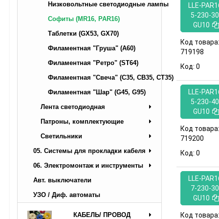
Низковольтные светодиодные лампы
LLE-PAR1
5-230-30
Софиты (MR16, PAR16)
GU10
Таблетки (GX53, GX70)
Код товара
Филаментная "Груша" (A60)
719198
Филаментная "Ретро" (ST64)
Код:
0
Филаментная "Свеча" (C35, CB35, CT35)
LLE-PAR1
Филаментная "Шар" (G45, G95)
5-230-40
Лента светодиодная
GU10
Патроны, комплектующие
Код товара
Светильники
719200
05. Системы для прокладки кабеля
Код:
0
06. Электромонтаж и инструменты
LLE-PAR1
Авт. выключатели
7-230-30
УЗО / Диф. автоматы
GU10
КАБЕЛЬ/ ПРОВОД
Код товара