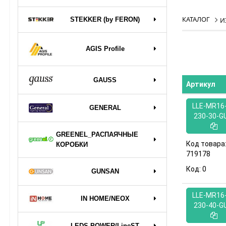
КАТАЛОГ
STEKKER (by FERON)
И
AGIS Profile
GAUSS
Артикул
LLE-MR16-
GENERAL
230-30-G
GREENEL_РАСПАЯЧНЫЕ
Код товара
КОРОБКИ
719178
Код:
0
GUNSAN
LLE-MR16-
IN HOME/NEOX
230-40-G
LEDS POWER/LineST