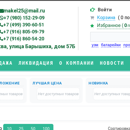
Войти
makel25@mail.ru
Корзина
( 0 п
+7 (980) 152-29-09
+7 (499) 390-60-51
Избранное (
0
п
+7 (916) 805-09-79
+7 (916) 860-54-20
узм
батарейки
про
ва, улица Барышиха, дом 57Б
ДАЖА
ЛИКВИДАЦИЯ
О КОМПАНИИ
НОВОСТИ
ЛОЖЕНИЕ
ЛУЧШАЯ ЦЕНА
НОВИНКА
пных товаров
Нет доступных товаров
Нет доступных това
по
Сортировк
10
25
50
100