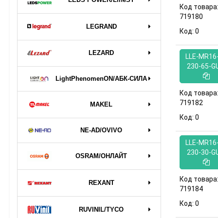
Код товара
719180
LEGRAND
Код:
0
LEZARD
LLE-MR16-
230-65-G
LightPhenomenON/АБК-СИЛА
Код товара
719182
MAKEL
Код:
0
NE-AD/OVIVO
LLE-MR16-
230-30-G
OSRAM/ОНЛАЙТ
Код товара
REXANT
719184
Код:
0
RUVINIL/TYCO