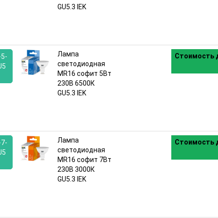
:
GU5.3 IEK
Лампа
Стоимость д
5-
светодиодная
U5
MR16 софит 5Вт
230В 6500К
:
GU5.3 IEK
Лампа
Стоимость д
7-
светодиодная
U5
MR16 софит 7Вт
230В 3000К
:
GU5.3 IEK