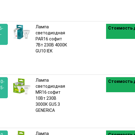
Лампа
Стоимость д
6-
светодиодная
-
PAR16 софит
7Вт 230В 4000К
:
GU10 IEK
Лампа
Стоимость д
0-
светодиодная
5-
MR16 софит
10Вт 230В
:
3000К GU5.3
GENERICA
Лампа
Стоимость д