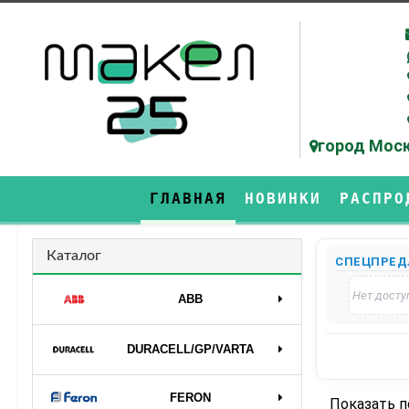
город Моск
ГЛАВНАЯ
НОВИНКИ
РАСПРО
Каталог
СПЕЦПРЕД
Нет досту
ABB
DURAСELL/GP/VARTA
FERON
Показать 