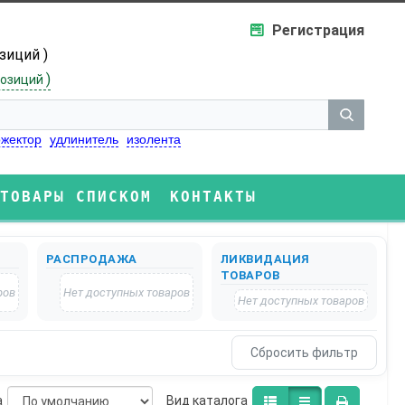
Регистрация
озиций )
)
озиций
жектор
удлинитель
изолента
ТОВАРЫ СПИСКОМ
КОНТАКТЫ
РАСПРОДАЖА
ЛИКВИДАЦИЯ
ТОВАРОВ
ров
Нет доступных товаров
Нет доступных товаров
а
Bид каталога