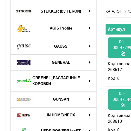
КАТАЛОГ
STEKKER (by FERON)
S
AGIS Profile
Артикул
00-
GAUSS
0004779
GENERAL
Код товара
268612
GREENEL_РАСПАЯЧНЫЕ
Код:
0
КОРОБКИ
00-
GUNSAN
0004754
IN HOME/NEOX
Код товара
268610
Код:
0
LEDS POWER/LineST