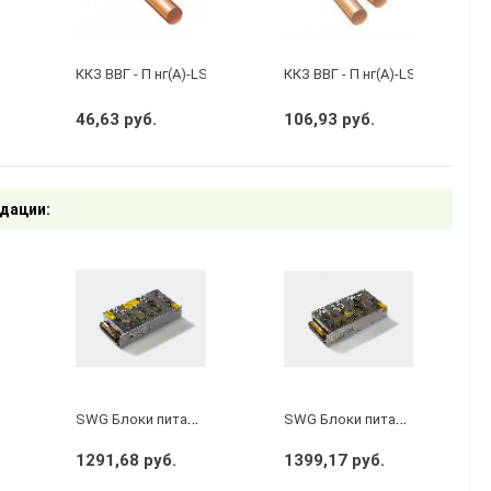
бухту 50м)
кий черный
ККЗ ВВГ - П нг(А)-LS 2 х 1,5 ГОСТ
ККЗ ВВГ - П нг(А)-LS 3 х 2,5 ГО
46,63 руб.
106,93 руб.
дации:
S
WG Блоки питания сетка, 150 W, 24V, S-150-24
S
WG Блоки питания сетка, 200 W, 12V, S-200-12
1291,68 руб.
1399,17 руб.