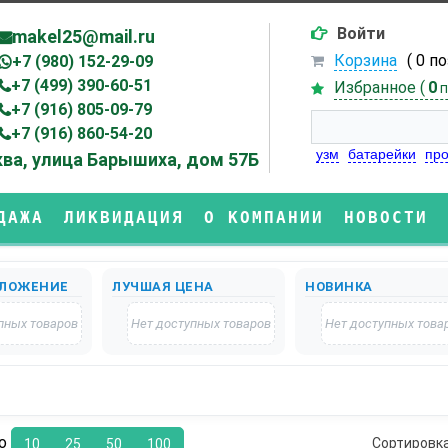
Войти
makel25@mail.ru
Корзина
( 0 п
+7 (980) 152-29-09
+7 (499) 390-60-51
Избранное (
0
п
+7 (916) 805-09-79
+7 (916) 860-54-20
узм
батарейки
про
ва, улица Барышиха, дом 57Б
ДАЖА
ЛИКВИДАЦИЯ
О КОМПАНИИ
НОВОСТИ
ЛОЖЕНИЕ
ЛУЧШАЯ ЦЕНА
НОВИНКА
пных товаров
Нет доступных товаров
Нет доступных това
по
Сортировк
10
25
50
100