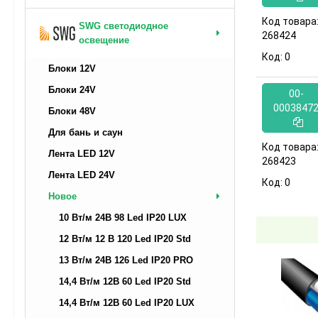
Код товара
SWG светодиодное
268424
освещение
Код:
0
Блоки 12V
Блоки 24V
00-
0003847
Блоки 48V
Для бань и саун
Код товара
Лента LED 12V
268423
Лента LED 24V
Код:
0
Новое
10 Вт/м 24В 98 Led IP20 LUX
12 Вт/м 12 В 120 Led IP20 Std
13 Вт/м 24В 126 Led IP20 PRO
14,4 Вт/м 12В 60 Led IP20 Std
14,4 Вт/м 12В 60 Led IP20 LUX