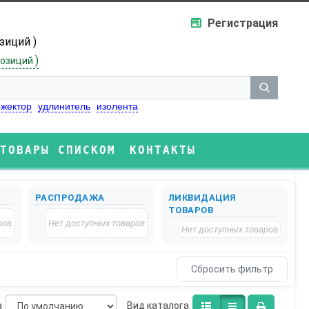
Регистрация
озиций )
)
озиций
жектор
удлинитель
изолента
ТОВАРЫ СПИСКОМ
КОНТАКТЫ
РАСПРОДАЖА
ЛИКВИДАЦИЯ
ТОВАРОВ
ров
Нет доступных товаров
Нет доступных товаров
а
Bид каталога