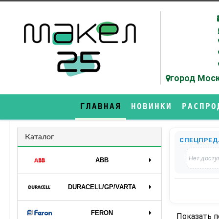
город Моск
ГЛАВНАЯ
НОВИНКИ
РАСПРО
Каталог
СПЕЦПРЕД
Нет досту
ABB
DURAСELL/GP/VARTA
FERON
Показать 