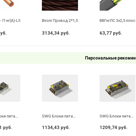
- П нг(А)-LS 2 х 2,5 ГОСТ
Bironi Провод 2*1,5 Коричневый (глянец) (цена за 
ВВГнгЛС 3x2,5 плос
руб.
3134,34 руб.
63,77 руб.
Персональные рекомен
S
WG Блоки питания сетка, 100 W, 12V, S-100-12
S
WG Блоки питания сетка, 100 W, 24V, S-100-24
S
WG Блоки питания сетка, 150 W, 12V, S-150-12
1 руб.
1134,43 руб.
1209,74 руб.