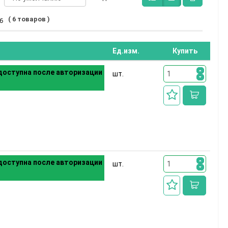
( 6 товаров )
6
Ед.изм.
Купить
оступна после авторизации
шт.
оступна после авторизации
шт.