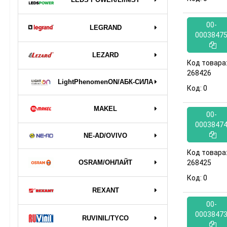
00-
LEGRAND
0003847
LEZARD
Код товара
268426
LightPhenomenON/АБК-СИЛА
Код:
0
MAKEL
00-
0003847
NE-AD/OVIVO
Код товара
OSRAM/ОНЛАЙТ
268425
Код:
0
REXANT
00-
0003847
RUVINIL/TYCO