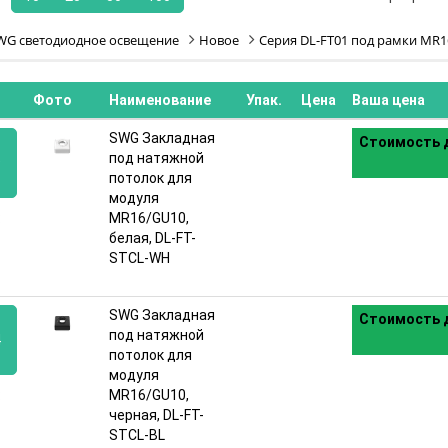
WG светодиодное освещение
Новое
Серия DL-FT01 под рамки MR1
Фото
Наименование
Упак.
Цена
Ваша цена
SWG Закладная
Стоимость д
под натяжной
9
потолок для
модуля
:
MR16/GU10,
белая, DL-FT-
STCL-WH
SWG Закладная
Стоимость д
под натяжной
4
потолок для
модуля
:
MR16/GU10,
черная, DL-FT-
STCL-BL