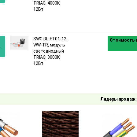
TRIAC, 4000K,
:
12Вт
SWG DL-FT01-12-
Стоимость д
WW-TR, модуль
2
светодиодный
TRIAC, 3000K,
:
12Вт
Лидеры продаж: