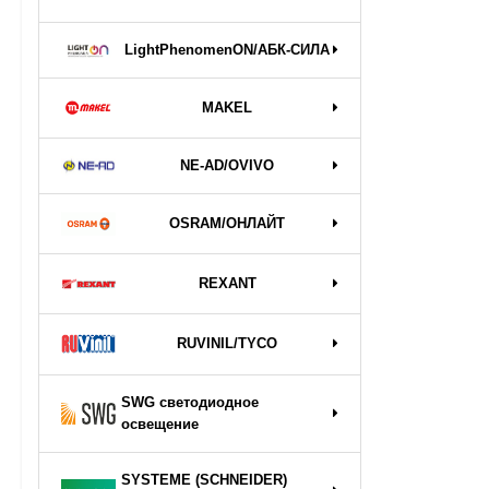
LightPhenomenON/АБК-СИЛА
MAKEL
NE-AD/OVIVO
OSRAM/ОНЛАЙТ
REXANT
RUVINIL/TYCO
SWG светодиодное
освещение
SYSTEME (SCHNEIDER)