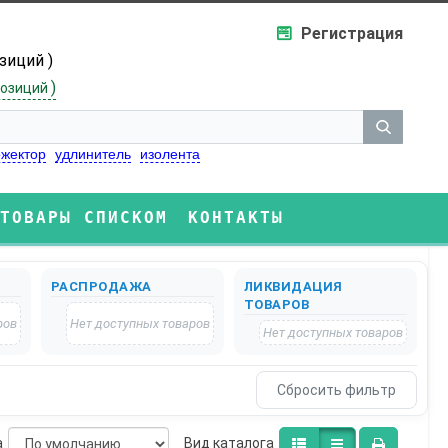
Регистрация
озиций )
)
озиций
жектор
удлинитель
изолента
ТОВАРЫ СПИСКОМ
КОНТАКТЫ
РАСПРОДАЖА
ЛИКВИДАЦИЯ
ТОВАРОВ
ров
Нет доступных товаров
Нет доступных товаров
а
Bид каталога