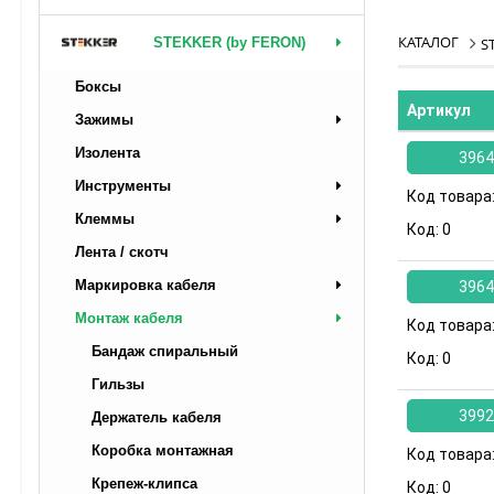
КАТАЛОГ
STEKKER (by FERON)
S
Боксы
Артикул
Зажимы
Изолента
3964
Инструменты
Код товара
Клеммы
Код:
0
Лента / скотч
Маркировка кабеля
3964
Монтаж кабеля
Код товара
Бандаж спиральный
Код:
0
Гильзы
3992
Держатель кабеля
Коробка монтажная
Код товара
Крепеж-клипса
Код:
0