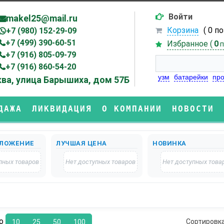
Войти
makel25@mail.ru
Корзина
( 0 п
+7 (980) 152-29-09
+7 (499) 390-60-51
Избранное (
0
п
+7 (916) 805-09-79
+7 (916) 860-54-20
узм
батарейки
про
ва, улица Барышиха, дом 57Б
ДАЖА
ЛИКВИДАЦИЯ
О КОМПАНИИ
НОВОСТИ
ЛОЖЕНИЕ
ЛУЧШАЯ ЦЕНА
НОВИНКА
пных товаров
Нет доступных товаров
Нет доступных това
по
Сортировк
10
25
50
100