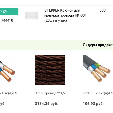
STEKKER Крючок для
500
7
крепежа провода НК-001
:
744410
(20шт в упак)
Лидеры продаж:
- П нг(А)-LS 2 х 2,5 ГОСТ
Bironi Провод 2*1,5 Коричневый (глянец) (цена за 
ККЗ ВВГ - П нг(А)-LS
руб.
3134,34 руб.
106,93 руб.