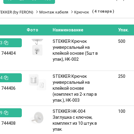
( 4 товара )
TEKKER (by FERON)
Монтаж кабеля
Крючок
Фото
Наименование
Упак.
STEKKER Крючок
500
3
универсальный на
:
744404
клейкой основе (5шт в
упак), HK-002
STEKKER Крючок
250
4
универсальный на
:
744406
клейкой основе
(комплект из 2-х пар в
упак.), HK-003
STEKKER HK-004
100
9
Заглушка с ключом,
:
744408
комплект из 10 штук в
упак.