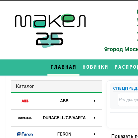
город Моск
ГЛАВНАЯ
НОВИНКИ
РАСПРО
Каталог
СПЕЦПРЕД
Нет досту
ABB
DURAСELL/GP/VARTA
FERON
Показать 