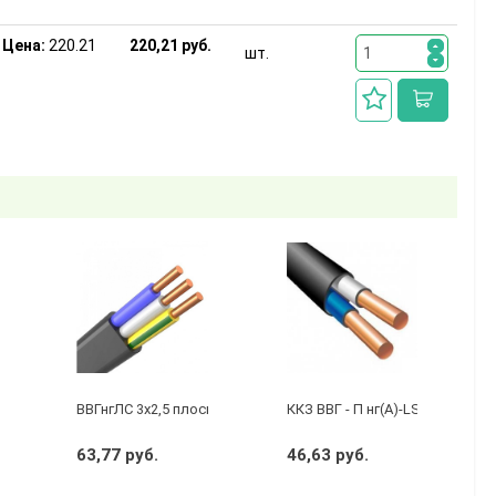
Цена:
220.21
220,21 руб.
шт.
бухту 50м)
 3 х 2,5 ГОСТ
ВВГнгЛС 3x2,5 плоский черный
ККЗ ВВГ - П нг(А)-LS 2 х 1,5 ГО
63,77 руб.
46,63 руб.