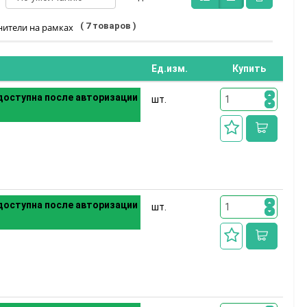
( 7 товаров )
нители на рамках
Ед.изм.
Купить
оступна после авторизации
шт.
оступна после авторизации
шт.