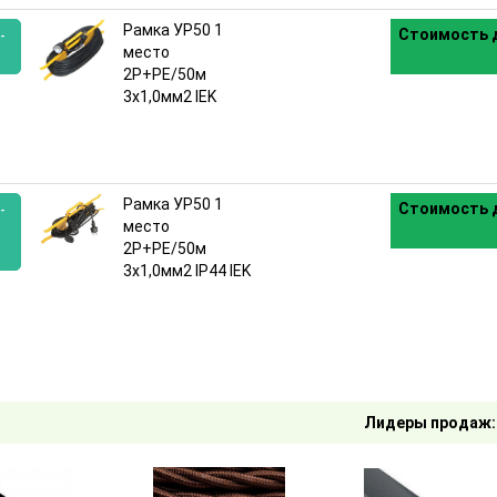
Рамка УР50 1
Стоимость д
-
место
2P+PE/50м
:
3х1,0мм2 IEK
Рамка УР50 1
Стоимость д
-
место
2P+PE/50м
3х1,0мм2 IP44 IEK
:
Лидеры продаж: