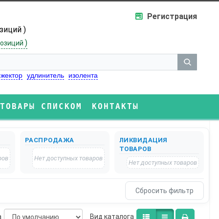
Регистрация
озиций )
)
озиций
жектор
удлинитель
изолента
ТОВАРЫ СПИСКОМ
КОНТАКТЫ
РАСПРОДАЖА
ЛИКВИДАЦИЯ
ТОВАРОВ
ров
Нет доступных товаров
Нет доступных товаров
а
Bид каталога