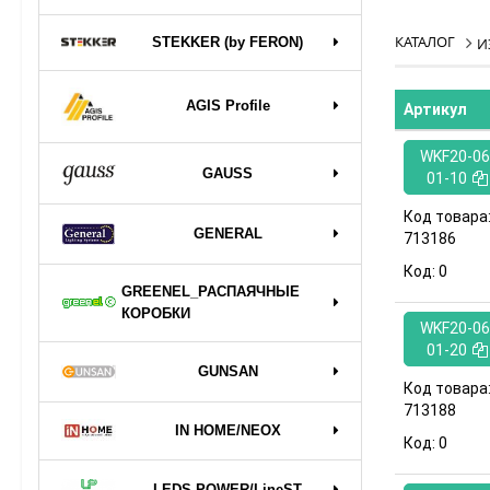
КАТАЛОГ
STEKKER (by FERON)
И
AGIS Profile
Артикул
WKF20-06
GAUSS
01-10
Код товара
GENERAL
713186
Код:
0
GREENEL_РАСПАЯЧНЫЕ
КОРОБКИ
WKF20-06
01-20
GUNSAN
Код товара
713188
IN HOME/NEOX
Код:
0
LEDS POWER/LineST