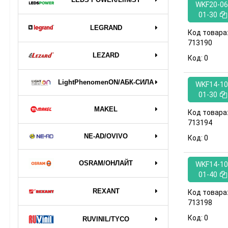
WKF20-06
01-30
LEGRAND
Код товара
713190
LEZARD
Код:
0
LightPhenomenON/АБК-СИЛА
WKF14-10
01-30
MAKEL
Код товара
713194
NE-AD/OVIVO
Код:
0
OSRAM/ОНЛАЙТ
WKF14-10
01-40
REXANT
Код товара
713198
Код:
0
RUVINIL/TYCO