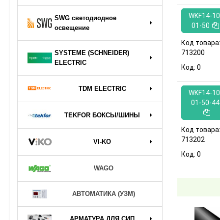
WKF14-10
SWG светодиодное
01-50
освещение
Код товара
713200
SYSTEME (SCHNEIDER)
ELECTRIC
Код:
0
TDM ELECTRIC
WKF14-10
01-50-44
TEKFOR БОКСЫ/ШИНЫ
Код товара
713202
VI-KO
Код:
0
WAGO
АВТОМАТИКА (УЗМ)
АРМАТУРА ДЛЯ СИП