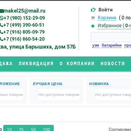
Войти
makel25@mail.ru
Корзина
( 0 п
+7 (980) 152-29-09
+7 (499) 390-60-51
Избранное (
0
п
+7 (916) 805-09-79
+7 (916) 860-54-20
узм
батарейки
про
ва, улица Барышиха, дом 57Б
ДАЖА
ЛИКВИДАЦИЯ
О КОМПАНИИ
НОВОСТИ
ЛОЖЕНИЕ
ЛУЧШАЯ ЦЕНА
НОВИНКА
пных товаров
Нет доступных товаров
Нет доступных това
по
Сортировк
10
25
50
100