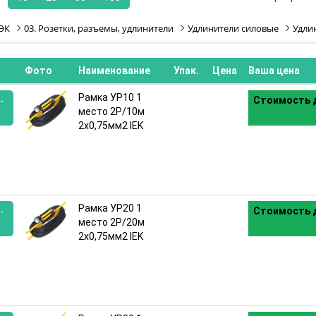
ЭК
03. Розетки, разъемы, удлинители
Удлинители силовые
Удли
Фото
Наименование
Упак.
Цена
Ваша цена
Рамка УР10 1
Стоимость д
-
место 2P/10м
2х0,75мм2 IEK
:
Рамка УР20 1
Стоимость д
-
место 2Р/20м
2х0,75мм2 IEK
: