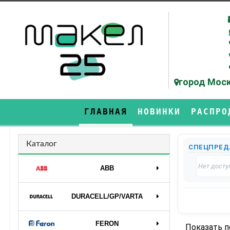
город Моск
ГЛАВНАЯ
НОВИНКИ
РАСПРО
Каталог
СПЕЦПРЕД
Нет досту
ABB
DURAСELL/GP/VARTA
FERON
Показать 