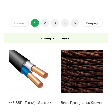
Назад
1
2
3
4
5
Вперед
Лидеры продаж:
ККЗ ВВГ - П нг(А)-LS 2 х 2,5 ГОСТ
Bironi Провод 2*1,5 Коричневый (