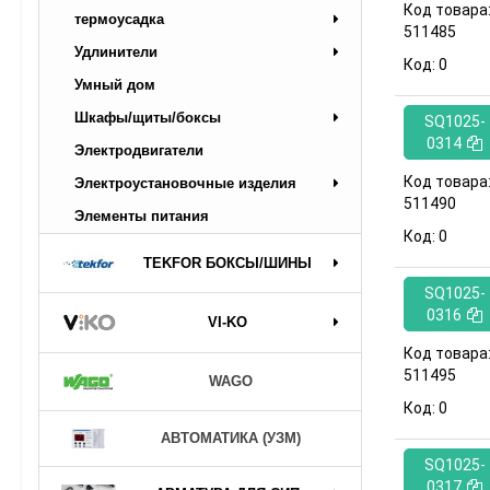
Код товара
термоусадка
511485
Удлинители
Код:
0
Умный дом
Шкафы/щиты/боксы
SQ1025-
0314
Электродвигатели
Код товара
Электроустановочные изделия
511490
Элементы питания
Код:
0
TEKFOR БОКСЫ/ШИНЫ
SQ1025-
0316
VI-KO
Код товара
511495
WAGO
Код:
0
АВТОМАТИКА (УЗМ)
SQ1025-
0317