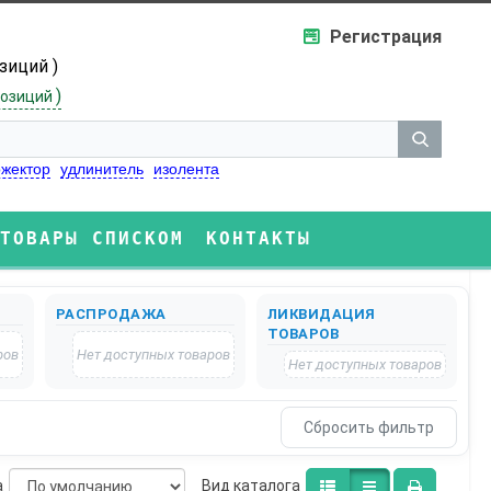
Регистрация
озиций )
)
озиций
жектор
удлинитель
изолента
ТОВАРЫ СПИСКОМ
КОНТАКТЫ
РАСПРОДАЖА
ЛИКВИДАЦИЯ
ТОВАРОВ
ров
Нет доступных товаров
Нет доступных товаров
а
Bид каталога