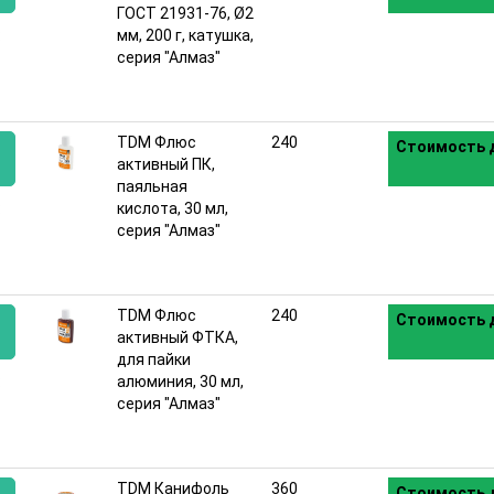
ГОСТ 21931-76, Ø2
:
мм, 200 г, катушка,
серия "Алмаз"
TDM Флюс
240
Стоимость д
активный ПК,
паяльная
:
кислота, 30 мл,
серия "Алмаз"
TDM Флюс
240
Стоимость д
активный ФТКА,
для пайки
:
алюминия, 30 мл,
серия "Алмаз"
TDM Канифоль
360
Стоимость д