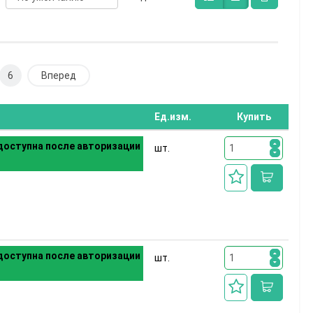
6
Вперед
Ед.изм.
Купить
оступна после авторизации
шт.
оступна после авторизации
шт.