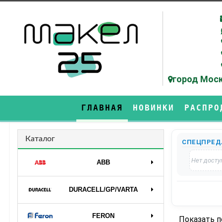
город Моск
ГЛАВНАЯ
НОВИНКИ
РАСПРО
Каталог
СПЕЦПРЕД
Нет досту
ABB
DURAСELL/GP/VARTA
FERON
Показать 