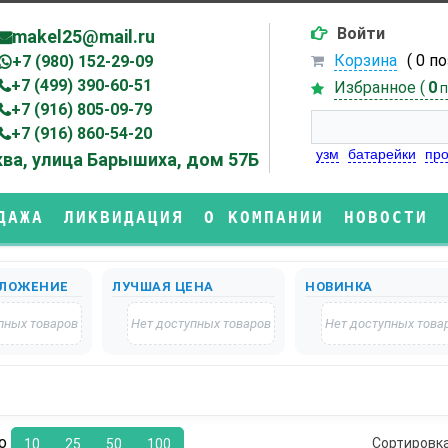
Войти
makel25@mail.ru
Корзина
( 0 п
+7 (980) 152-29-09
+7 (499) 390-60-51
Избранное (
0
п
+7 (916) 805-09-79
+7 (916) 860-54-20
узм
батарейки
про
ва, улица Барышиха, дом 57Б
ДАЖА
ЛИКВИДАЦИЯ
О КОМПАНИИ
НОВОСТИ
ЛОЖЕНИЕ
ЛУЧШАЯ ЦЕНА
НОВИНКА
пных товаров
Нет доступных товаров
Нет доступных това
по
Сортировк
10
25
50
100