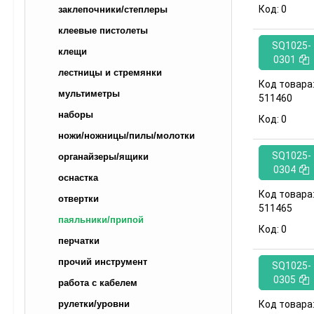
Код:
0
заклепочники/степлеры
клеевые пистолеты
SQ1025-
клещи
0301
лестницы и стремянки
Код товара
мультиметры
511460
наборы
Код:
0
ножи/ножницы/пилы/молотки
SQ1025-
органайзеры/ящики
0304
оснастка
Код товара
отвертки
511465
паяльники/припой
Код:
0
перчатки
прочий инструмент
SQ1025-
0305
работа с кабелем
Код товара
рулетки/уровни