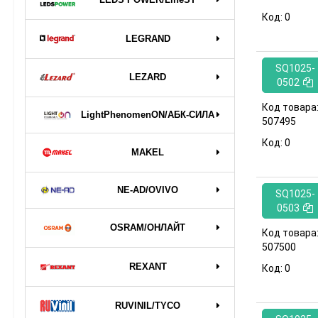
Код:
0
LEGRAND
SQ1025-
LEZARD
0502
Код товара
LightPhenomenON/АБК-СИЛА
507495
Код:
0
MAKEL
NE-AD/OVIVO
SQ1025-
0503
OSRAM/ОНЛАЙТ
Код товара
507500
REXANT
Код:
0
RUVINIL/TYCO