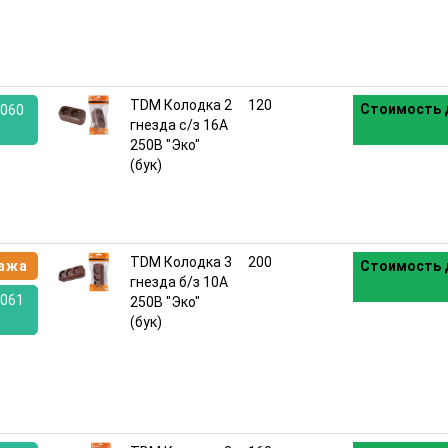
:
TDM Колодка 2
120
Стоимость 
060
гнезда с/з 16А
250В "Эко"
:
(бук)
TDM Колодка 3
200
ажа
Стоимость 
гнезда б/з 10А
061
250В "Эко"
(бук)
: