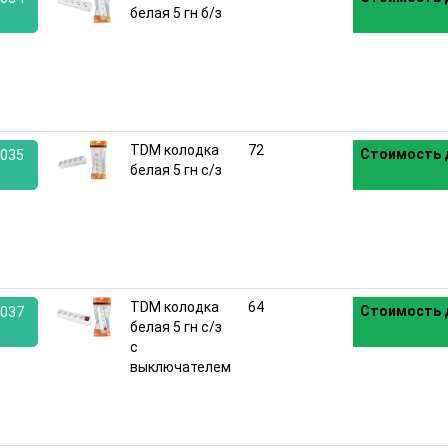
белая 5 гн б/з
:
TDM колодка
72
Стоимость 
035
белая 5 гн с/з
:
TDM колодка
64
Стоимость 
037
белая 5 гн с/з
с
:
выключателем