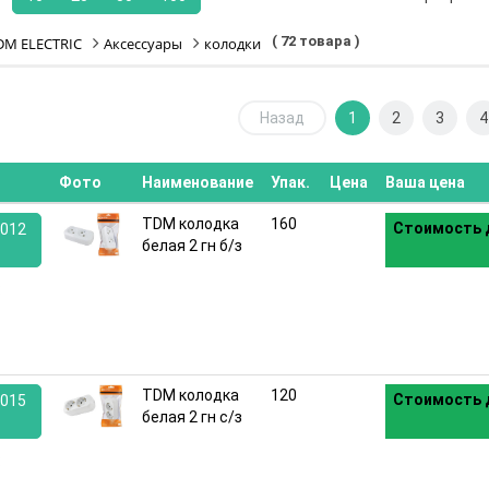
( 72 товара )
DM ELECTRIC
Аксессуары
колодки
Назад
1
2
3
4
Фото
Наименование
Упак.
Цена
Ваша цена
TDM колодка
160
Стоимость 
012
белая 2 гн б/з
:
TDM колодка
120
Стоимость 
015
белая 2 гн с/з
: