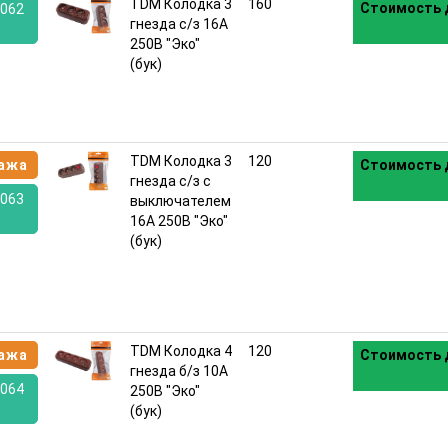
TDM Колодка 3
160
Стоимость 
062
гнезда с/з 16А
250В "Эко"
:
(бук)
TDM Колодка 3
120
ажа
Стоимость 
гнезда с/з с
063
выключателем
16А 250В "Эко"
(бук)
:
TDM Колодка 4
120
ажа
Стоимость 
гнезда б/з 10А
064
250В "Эко"
(бук)
: