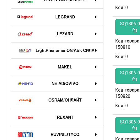
Код:
0
LEGRAND
SQ1806-0
LEZARD
Код товара
150810
LightPhenomenON/АБК-СИЛА
Код:
0
MAKEL
SQ1806-0
NE-AD/OVIVO
Код товара
150820
OSRAM/ОНЛАЙТ
Код:
0
REXANT
SQ1806-0
RUVINIL/TYCO
Код товара