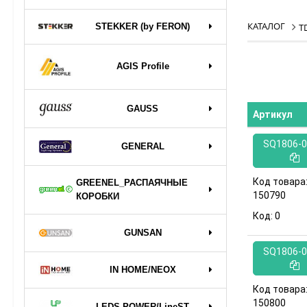
КАТАЛОГ
STEKKER (by FERON)
T
AGIS Profile
GAUSS
Артикул
SQ1806-0
GENERAL
Код товара
GREENEL_РАСПАЯЧНЫЕ
150790
КОРОБКИ
Код:
0
GUNSAN
SQ1806-0
IN HOME/NEOX
Код товара
150800
LEDS POWER/LineST