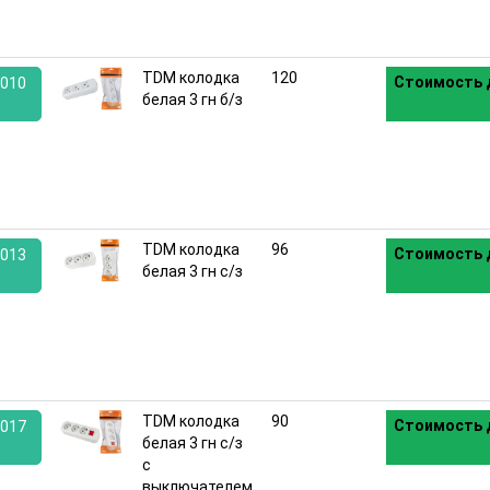
TDM колодка
120
Стоимость 
010
белая 3 гн б/з
:
TDM колодка
96
Стоимость 
013
белая 3 гн с/з
:
TDM колодка
90
Стоимость 
017
белая 3 гн с/з
с
:
выключателем