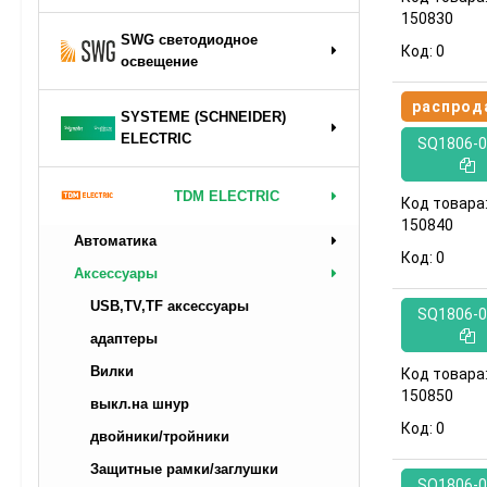
150830
SWG светодиодное
Код:
0
освещение
распрод
SYSTEME (SCHNEIDER)
ELECTRIC
SQ1806-0
TDM ELECTRIC
Код товара
150840
Автоматика
Код:
0
Аксессуары
USB,TV,TF аксессуары
SQ1806-0
адаптеры
Вилки
Код товара
150850
выкл.на шнур
Код:
0
двойники/тройники
Защитные рамки/заглушки
SQ1806-0