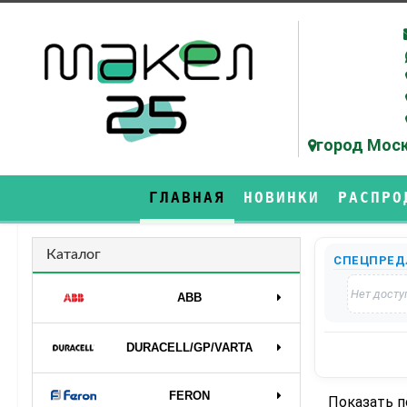
город Моск
ГЛАВНАЯ
НОВИНКИ
РАСПРО
Каталог
СПЕЦПРЕД
Нет досту
ABB
DURAСELL/GP/VARTA
FERON
Показать 