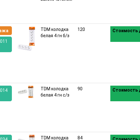
TDM колодка
120
ажа
Стоимость 
белая 4 гн б/з
011
:
TDM колодка
90
Стоимость 
014
белая 4 гн с/з
:
TDM колодка
84
Стоимость 
034