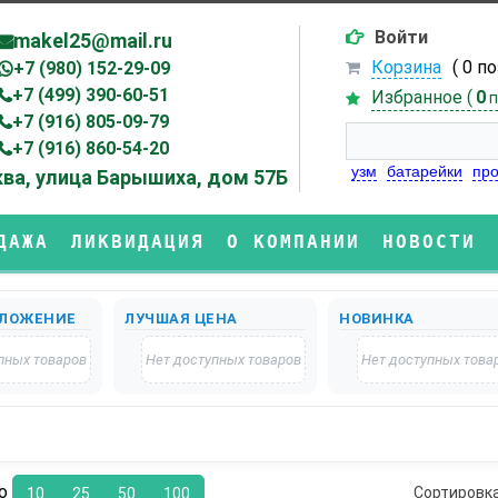
Войти
makel25@mail.ru
Корзина
( 0 п
+7 (980) 152-29-09
+7 (499) 390-60-51
Избранное (
0
п
+7 (916) 805-09-79
+7 (916) 860-54-20
узм
батарейки
про
ва, улица Барышиха, дом 57Б
ДАЖА
ЛИКВИДАЦИЯ
О КОМПАНИИ
НОВОСТИ
ЛОЖЕНИЕ
ЛУЧШАЯ ЦЕНА
НОВИНКА
пных товаров
Нет доступных товаров
Нет доступных това
по
Сортировк
10
25
50
100