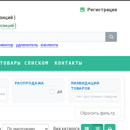
Регистрация
озиций )
)
озиций
жектор
удлинитель
изолента
ТОВАРЫ СПИСКОМ
КОНТАКТЫ
РАСПРОДАЖА
ЛИКВИДАЦИЯ
ТОВАРОВ
да
ров
Нет доступных товаров
а
Bид каталога