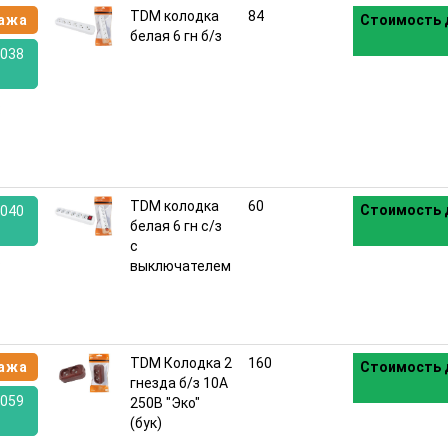
TDM колодка
84
ажа
Стоимость 
белая 6 гн б/з
038
:
TDM колодка
60
Стоимость 
040
белая 6 гн с/з
с
:
выключателем
TDM Колодка 2
160
ажа
Стоимость 
гнезда б/з 10А
059
250В "Эко"
(бук)