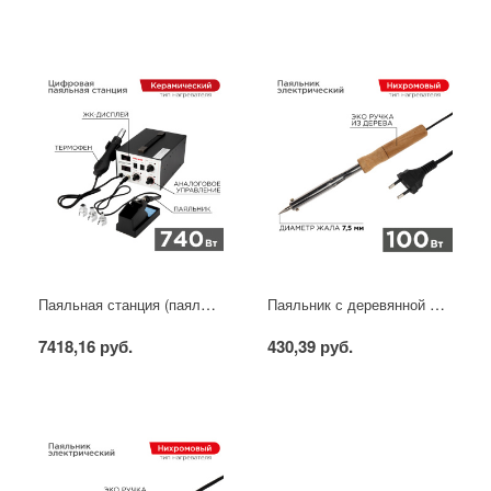
Паяльная станция (паяльник + фен), модель R852AD+, 100-500°C, LED дисплей REXANT
Паяльник с деревянной ручкой, серия WOOD, 100Вт, 230В, блистер PROconnect
7418,16 руб.
430,39 руб.