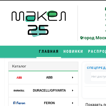
город Моск
ГЛАВНАЯ
НОВИНКИ
РАСПРО
Каталог
СПЕЦПРЕД
Нет досту
ABB
DURAСELL/GP/VARTA
FERON
Показать 