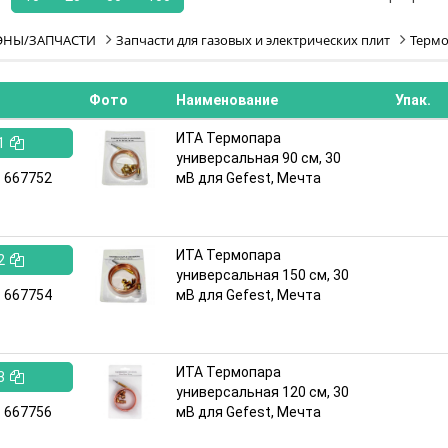
ЭНЫ/ЗАПЧАСТИ
Запчасти для газовых и электрических плит
Термо
Фото
Наименование
Упак.
ИТА Термопара
1
универсальная 90 см, 30
:
667752
мВ для Gefest, Мечта
ИТА Термопара
2
универсальная 150 см, 30
:
667754
мВ для Gefest, Мечта
ИТА Термопара
3
универсальная 120 см, 30
:
667756
мВ для Gefest, Мечта