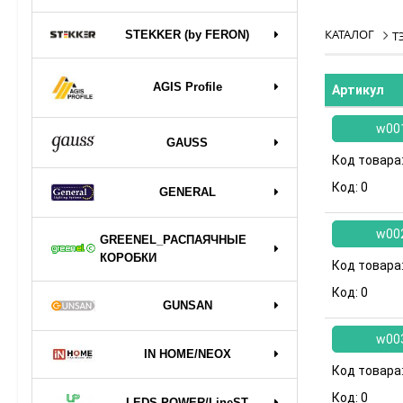
КАТАЛОГ
STEKKER (by FERON)
Т
AGIS Profile
Артикул
w00
GAUSS
Код товара
Код:
0
GENERAL
w00
GREENEL_РАСПАЯЧНЫЕ
КОРОБКИ
Код товара
Код:
0
GUNSAN
w00
IN HOME/NEOX
Код товара
Код:
0
LEDS POWER/LineST