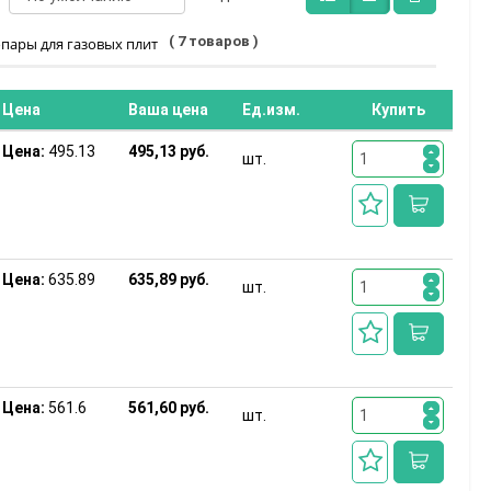
( 7 товаров )
пары для газовых плит
Цена
Ваша цена
Ед.изм.
Купить
Цена:
495.13
495,13 руб.
шт.
Цена:
635.89
635,89 руб.
шт.
Цена:
561.6
561,60 руб.
шт.