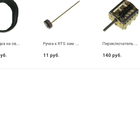
П
рокладка на овал флан RNSA (CU5121)
Р
учка к RTS зам. 691217
П
ереключатель ПМ7 конф. (Электра/НВ)
руб.
11 руб.
140 руб.