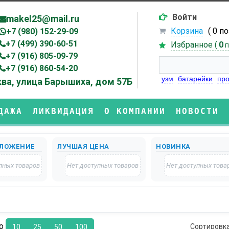
Войти
makel25@mail.ru
Корзина
( 0 п
+7 (980) 152-29-09
+7 (499) 390-60-51
Избранное (
0
п
+7 (916) 805-09-79
+7 (916) 860-54-20
узм
батарейки
про
ва, улица Барышиха, дом 57Б
ДАЖА
ЛИКВИДАЦИЯ
О КОМПАНИИ
НОВОСТИ
ЛОЖЕНИЕ
ЛУЧШАЯ ЦЕНА
НОВИНКА
пных товаров
Нет доступных товаров
Нет доступных това
по
Сортировк
10
25
50
100