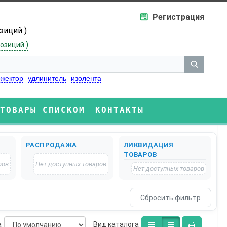
Регистрация
озиций )
)
озиций
жектор
удлинитель
изолента
ТОВАРЫ СПИСКОМ
КОНТАКТЫ
РАСПРОДАЖА
ЛИКВИДАЦИЯ
ТОВАРОВ
ров
Нет доступных товаров
Нет доступных товаров
а
Bид каталога