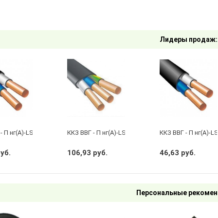
Лидеры продаж:
- П нг(А)-LS 2 х 2,5 ГОСТ
ККЗ ВВГ - П нг(А)-LS 3 х 2,5 ГОСТ
ККЗ ВВГ - П нг(А)-LS
руб.
106,93 руб.
46,63 руб.
Персональные рекомен