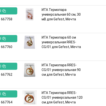
ИТА Термопара
9
универсальная 60 см, 30
:
667758
мВ для Gefest, Мечта
ИТА Термопара 60 см
9
универсальная RRES-
:
667760
CG/01 для Gefest, Мечта
ИТА Термопара RRES-
0
CG/01 универсальная 90
:
667762
см для Gefest, Мечта
ИТА Термопара RRES-
1
CG/01 универсальная 120
:
667764
см для Gefest, Мечта