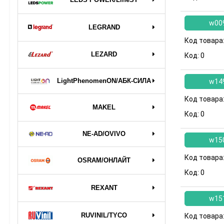
w00
LEGRAND
Код товара
LEZARD
Код:
0
LightPhenomenON/АБК-СИЛА
w14
Код товара
MAKEL
Код:
0
NE-AD/OVIVO
w15
Код товара
OSRAM/ОНЛАЙТ
Код:
0
REXANT
w15
RUVINIL/TYCO
Код товара