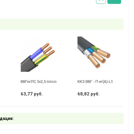
 2 х 1,5 ГОСТ
ВВГнгЛС 3x2,5 плоский черный
ККЗ ВВГ - П нг(А)-LS 3 х 1,5 ГО
63,77 руб.
68,82 руб.
дации: