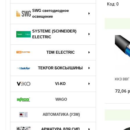
Код:
0
SWG светодиодное
освещение
SYSTEME (SCHNEIDER)
ELECTRIC
TDM ELECTRIC
TEKFOR БОКСЫ/ШИНЫ
ККЗ ВВГ 
VI-KO
72,06 
WAGO
АВТОМАТИКА (УЗМ)
АРМАТУРА ДЛЯ СИП