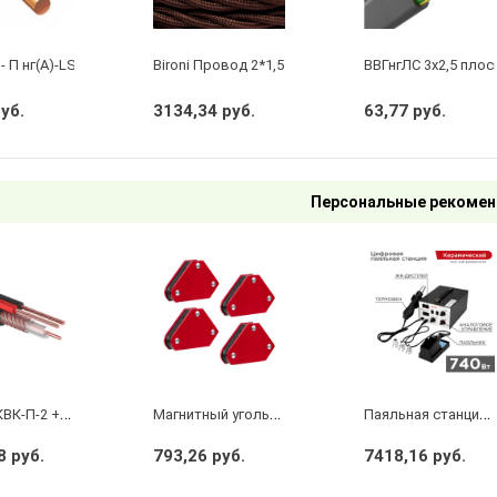
- П нг(А)-LS 2 х 2,5 ГОСТ
Bironi Провод 2*1,5 Коричневый (глянец) (цена за 
ВВГнгЛС 3x2,5 плос
руб.
3134,34 руб.
63,77 руб.
Персональные рекомен
К
абель КВК-П-2 +2x0,50 мм² (Cu/CCA) (96) черный, 200 м, PROconnect
М
агнитный угольник-держатель для сварки набор 4 шт. на 4 кг REXANT
П
аяльная станция (паяльник + фен), модель R852AD+, 100-500°C, LED дисплей REXANT
8 руб.
793,26 руб.
7418,16 руб.