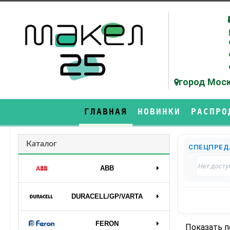
город Моск
ГЛАВНАЯ
НОВИНКИ
РАСПРО
Каталог
СПЕЦПРЕД
Нет досту
ABB
DURAСELL/GP/VARTA
FERON
Показать 