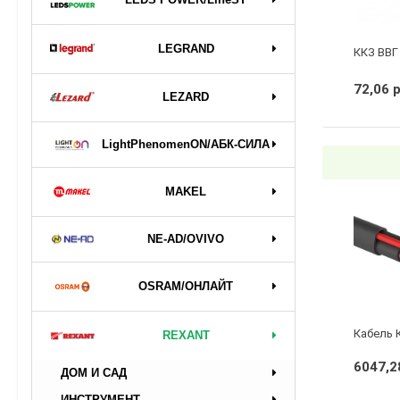
LEGRAND
ККЗ ВВГ 
72,06 
LEZARD
LightPhenomenON/АБК-СИЛА
MAKEL
NE-AD/OVIVO
OSRAM/ОНЛАЙТ
REXANT
6047,2
ДОМ И САД
ИНСТРУМЕНТ