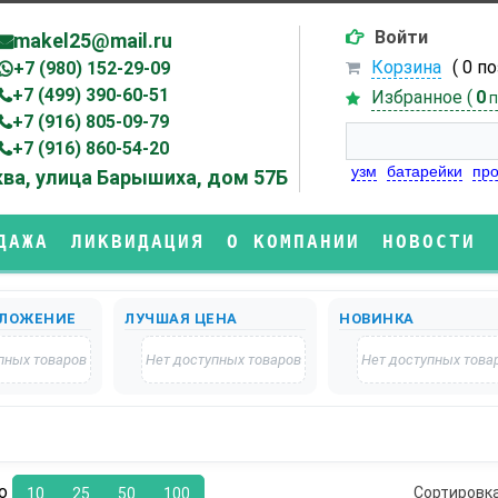
Войти
makel25@mail.ru
Корзина
( 0 п
+7 (980) 152-29-09
+7 (499) 390-60-51
Избранное (
0
п
+7 (916) 805-09-79
+7 (916) 860-54-20
узм
батарейки
про
ва, улица Барышиха, дом 57Б
ДАЖА
ЛИКВИДАЦИЯ
О КОМПАНИИ
НОВОСТИ
ЛОЖЕНИЕ
ЛУЧШАЯ ЦЕНА
НОВИНКА
пных товаров
Нет доступных товаров
Нет доступных това
по
Сортировк
10
25
50
100