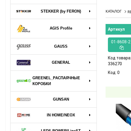
КАТАЛОГ
STEKKER (by FERON)
R
AGIS Profile
Артикул
01-8608-2
GAUSS
Код товара
GENERAL
336270
Код:
0
GREENEL_РАСПАЯЧНЫЕ
КОРОБКИ
GUNSAN
IN HOME/NEOX
LEDS POWER/LineST