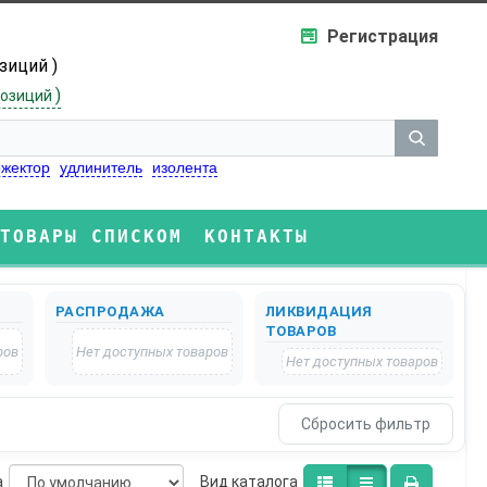
Регистрация
озиций )
)
озиций
жектор
удлинитель
изолента
ТОВАРЫ СПИСКОМ
КОНТАКТЫ
РАСПРОДАЖА
ЛИКВИДАЦИЯ
ТОВАРОВ
ров
Нет доступных товаров
Нет доступных товаров
а
Bид каталога