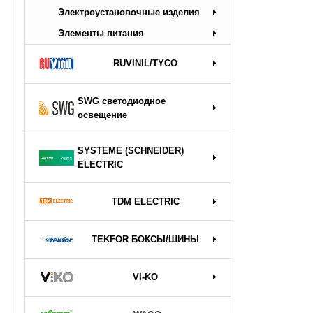
Электроустановочные изделия
Элементы питания
RUVINIL/TYCO
SWG светодиодное
освещение
SYSTEME (SCHNEIDER)
ELECTRIC
TDM ELECTRIC
TEKFOR БОКСЫ/ШИНЫ
VI-KO