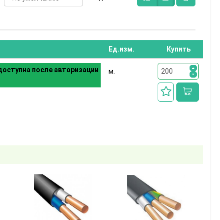
Ед.изм.
Купить
оступна после авторизации
м.