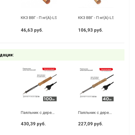
бухту 50м)
кий черный
ККЗ ВВГ - П нг(А)-LS 2 х 1,5 ГОСТ
ККЗ ВВГ - П нг(А)-LS 3 х 2,5 ГО
46,63 руб.
106,93 руб.
дации:
П
аяльник с деревянной ручкой, серия WOOD, 100Вт, 230В, блистер PROconnect
П
аяльник с деревянной ручкой, серия WOOD, 40Вт, 230В, блистер PROconnect
430,39 руб.
227,09 руб.