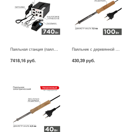
Паяльная станция (паяльник + фен), модель R852AD+, 100-500°C, LED дисплей REXANT
Паяльник с деревянной ручкой, серия WOOD, 100Вт, 230В, блистер PROconnect
7418,16 руб.
430,39 руб.