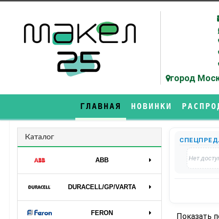
город Моск
ГЛАВНАЯ
НОВИНКИ
РАСПРО
Каталог
СПЕЦПРЕД
Нет досту
ABB
DURAСELL/GP/VARTA
FERON
Показать 