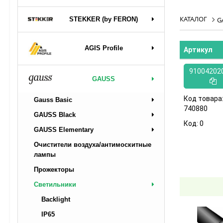
КАТАЛОГ
STEKKER (by FERON)
G
AGIS Profile
Артикул
91004202
GAUSS
Код товара
Gauss Basic
740880
GAUSS Black
Код:
0
GAUSS Elementary
Очистители воздуха/антимоскитные
лампы
Прожекторы
Светильники
Backlight
IP65