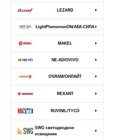
LEZARD
LightPhenomenON/АБК-СИЛА
MAKEL
NE-AD/OVIVO
OSRAM/ОНЛАЙТ
REXANT
RUVINIL/TYCO
SWG светодиодное
освещение