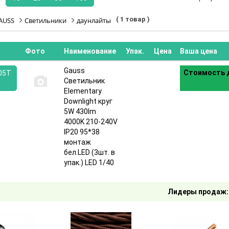
( 1 товар )
AUSS
Светильники
даунлайты
Фото
Наименование
Упак.
Цена
Ваша цена
Gauss
Стоимость д
05T
Светильник
Elementary
:
Downlight круг
5W 430lm
4000K 210-240V
IP20 95*38
монтаж
бел.LED (3шт. в
упак.) LED 1/40
Лидеры продаж: