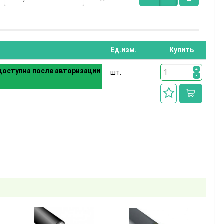
Ед.изм.
Купить
оступна после авторизации
шт.