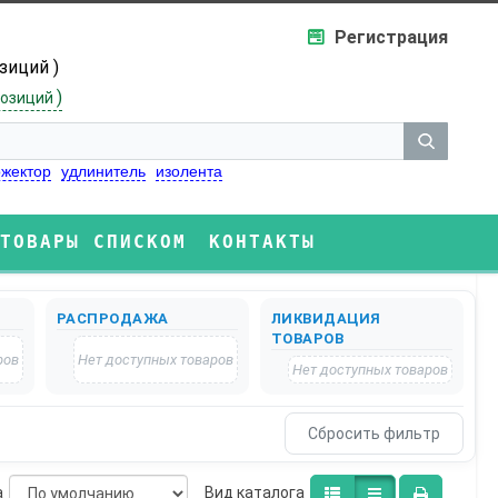
Регистрация
озиций )
)
озиций
жектор
удлинитель
изолента
ТОВАРЫ СПИСКОМ
КОНТАКТЫ
РАСПРОДАЖА
ЛИКВИДАЦИЯ
ТОВАРОВ
ров
Нет доступных товаров
Нет доступных товаров
а
Bид каталога