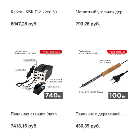
Кабель КВК-П-2 +2x0,50 мм² (Cu/CCA) (96) черный, 200 м, PROconnect
Магнитный угольник-держатель для сварки набор 4 шт. на 4 кг REXANT
6047,28 руб.
793,26 руб.
Паяльная станция (паяльник + фен), модель R852AD+, 100-500°C, LED дисплей REXANT
Паяльник с деревянной ручкой, серия WOOD, 100Вт, 230В, блистер PROconnect
7418,16 руб.
430,39 руб.