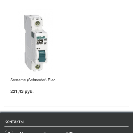
Systeme (Schneider) Electric Автоматический выключатель DEKraft 1Р 25А х-ка C ВА-101 4,5кА
221,43 руб.
Контакты