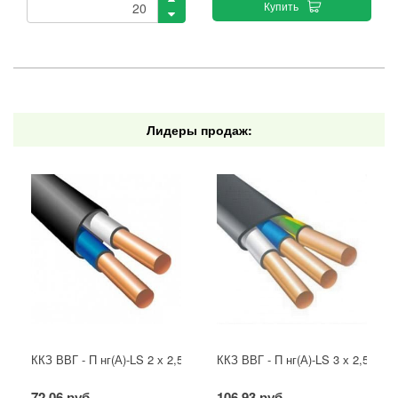
Купить
Лидеры продаж:
ККЗ ВВГ - П нг(А)-LS 2 х 2,5 ГОСТ
ККЗ ВВГ - П нг(А)-LS 3 х 2,5 ГОС
72,06 руб.
106,93 руб.