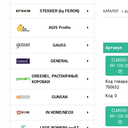
КАТАЛОГ
STEKKER (by FERON)
И
AGIS Profile
GAUSS
Артикул
CLM50D-
GENERAL
RP-100-2
GREENEL_РАСПАЯЧНЫЕ
Код товара
КОРОБКИ
700652
Код:
0
GUNSAN
CLM50D-
IN HOME/NEOX
RP-100-3
LEDS POWER/LineST