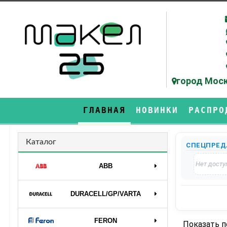
город Моск
ГЛАВНАЯ
НОВИНКИ
РАСПРО
Каталог
СПЕЦПРЕД
Нет досту
ABB
DURAСELL/GP/VARTA
FERON
Показать 