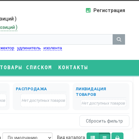
Регистрация
озиций )
)
озиций
жектор
удлинитель
изолента
ТОВАРЫ СПИСКОМ
КОНТАКТЫ
РАСПРОДАЖА
ЛИКВИДАЦИЯ
ТОВАРОВ
ров
Нет доступных товаров
Нет доступных товаров
а
Bид каталога