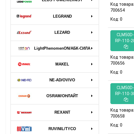
Код товара
700654
LEGRAND
Код:
0
LEZARD
CLM50D-
RP-110-2
LightPhenomenON/АБК-СИЛА
Код товара
700656
MAKEL
Код:
0
NE-AD/OVIVO
CLM50D-
RP-110-3
OSRAM/ОНЛАЙТ
Код товара
REXANT
700658
Код:
0
RUVINIL/TYCO