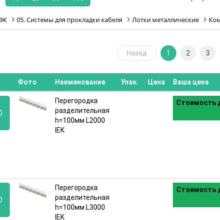
ЭК
05. Системы для прокладки кабеля
Лотки металлические
Ко
Назад
1
2
3
Фото
Наименование
Упак.
Цена
Ваша цена
Перегородка
Стоимость д
разделительная
0
h=100мм L2000
IEK
:
Перегородка
Стоимость д
разделительная
0
h=100мм L3000
IEK