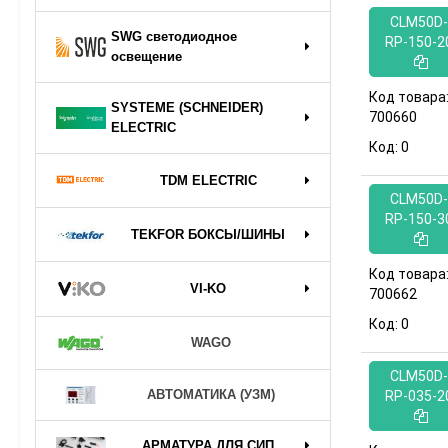
CLM50D-
SWG светодиодное
RP-150-2
освещение
Код товара
SYSTEME (SCHNEIDER)
700660
ELECTRIC
Код:
0
TDM ELECTRIC
CLM50D-
RP-150-3
TEKFOR БОКСЫ/ШИНЫ
Код товара
VI-KO
700662
Код:
0
WAGO
CLM50D-
АВТОМАТИКА (УЗМ)
RP-035-2
АРМАТУРА ДЛЯ СИП