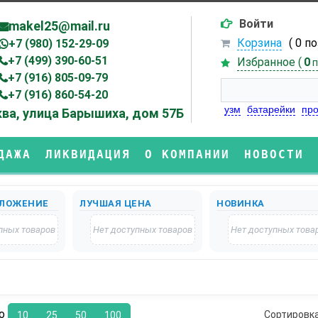
Войти
makel25@mail.ru
Корзина
( 0 п
+7 (980) 152-29-09
+7 (499) 390-60-51
Избранное (
0
п
+7 (916) 805-09-79
+7 (916) 860-54-20
узм
батарейки
про
ва, улица Барышиха, дом 57Б
ДАЖА
ЛИКВИДАЦИЯ
О КОМПАНИИ
НОВОСТИ
ЛОЖЕНИЕ
ЛУЧШАЯ ЦЕНА
НОВИНКА
пных товаров
Нет доступных товаров
Нет доступных това
по
Сортировк
10
25
50
100