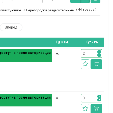
( 44 товара )
мплектующие
Перегородки разделительные
Вперед
Ед.изм.
Купить
оступна после авторизации
м.
оступна после авторизации
м.