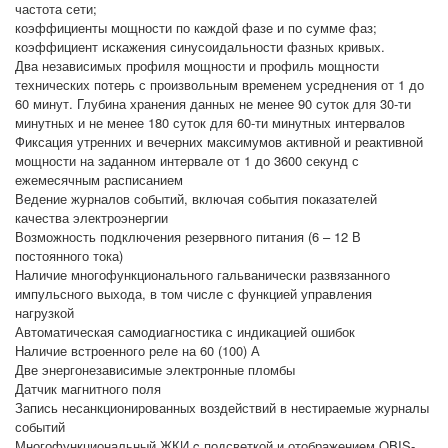
частота сети;
коэффициенты мощности по каждой фазе и по сумме фаз;
коэффициент искажения синусоидальности фазных кривых.
Два независимых профиля мощности и профиль мощности
технических потерь с произвольным временем усреднения от 1 до
60 минут. Глубина хранения данных не менее 90 суток для 30-ти
минутных и не менее 180 суток для 60-ти минутных интервалов
Фиксация утренних и вечерних максимумов активной и реактивной
мощности на заданном интервале от 1 до 3600 секунд с
ежемесячным расписанием
Ведение журналов событий, включая события показателей
качества электроэнергии
Возможность подключения резервного питания (6 – 12 В
постоянного тока)
Наличие многофункционального гальванически развязанного
импульсного выхода, в том числе с функцией управления
нагрузкой
Автоматическая самодиагностика с индикацией ошибок
Наличие встроенного реле на 60 (100) А
Две энергонезависимые электронные пломбы
Датчик магнитного поля
Запись несанкционированных воздействий в нестираемые журналы
событий
Многофункциональный ЖКИ c подсветкой и отображением OBIS-