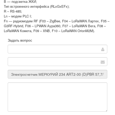
В — подсветка ЖКИ;
Тип встроенного интерфейса (RLxGxEFx);
R – RS-485;
Ln – модем PLC I;
Fn — радиомодем RF (F03 – ZigBee, F04 – LoRaWAN Лартех, F05 –
G3RF-Hybrid, F06 – LPWAN Аура360, F07 – LoRaWAN Вега, F08 –
LoRaWAN Комета, F09 – XNB, F10 – LoRaWAN OrionM2M).
Задать вопрос