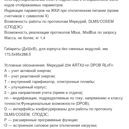
кодов отображаемых параметров
Индикация параметров на ЖКИ при отключенном питании (кроме
счетчиков с символом X)
Возможность работы по протоколам Меркурий, DLMS/COSEM
(СПОДЭС)
Возможность реализации протоколов Mbus, ModBus по запросу
Масса, не более, кг 1,4
Габариты (ДхШхВ), для корпуса без сменных модулей, мм
173,5x65x288,5
Условные обозначения: Меркурий 234 ARTX2-nn DPOB RLnFn
А – учет активной энергии;
R – учет реактивной энергии;
Т – внутренний тарификатор, электронные пломбы;
X – улучшенный корпус;
2 – два направления учета (прием и отдача);
nn – модификации, подразделяемые по току, напряжению и классу
точности;Функциональные возможности (DPOB);
D — интерфейсы конфигурированы для работы по протоколу
DLMS/COSEM, СПОДЭС;
Р — расширенные программные функции;
О — встроенное силовое реле отключения нагрузки;